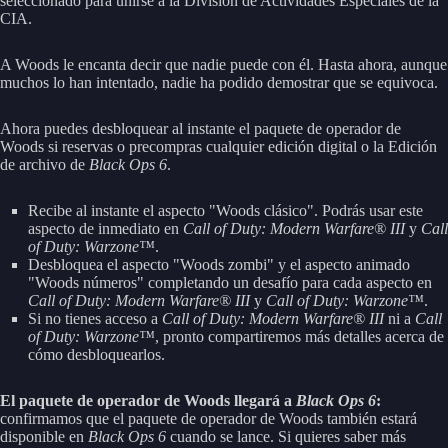
seleccionado para unirse a la División de Actividades Especiales de la
CIA.
A Woods le encanta decir que nadie puede con él. Hasta ahora, aunque
muchos lo han intentado, nadie ha podido demostrar que se equivoca.
Ahora puedes desbloquear al instante el paquete de operador de
Woods si reservas o precompras cualquier edición digital o la Edición
de archivo de
Black Ops 6
.
Recibe al instante el aspecto "Woods clásico". Podrás usar este
aspecto de inmediato en
Call of Duty: Modern Warfare® III
y
Call
of Duty: Warzone™
.
Desbloquea el aspecto "Woods zombi" y el aspecto animado
"Woods números" completando un desafío para cada aspecto en
Call of Duty: Modern Warfare® III
y
Call of Duty: Warzone™
.
Si no tienes acceso a
Call of Duty: Modern Warfare® III
ni a
Call
of Duty: Warzone™
, pronto compartiremos más detalles acerca de
cómo desbloquearlos.
El paquete de operador de Woods llegará a
Black Ops 6
:
confirmamos que el paquete de operador de Woods también estará
disponible en
Black Ops 6
cuando se lance. Si quieres saber más