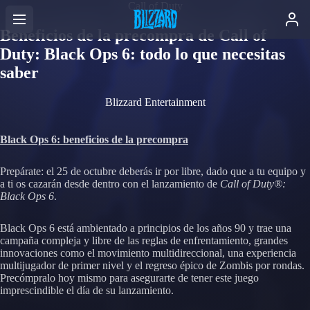
Call of Duty
Beneficios de la precompra de Call of
Duty: Black Ops 6: todo lo que necesitas
saber
Blizzard Entertainment
Black Ops 6: beneficios de la precompra
Prepárate: el 25 de octubre deberás ir por libre, dado que a tu equipo y
a ti os cazarán desde dentro con el lanzamiento de
Call of Duty®:
Black Ops 6
.
Black Ops 6 está ambientado a principios de los años 90 y trae una
campaña compleja y libre de las reglas de enfrentamiento, grandes
innovaciones como el movimiento multidireccional, una experiencia
multijugador de primer nivel y el regreso épico de Zombis por rondas.
Precómpralo hoy mismo para asegurarte de tener este juego
imprescindible el día de su lanzamiento.