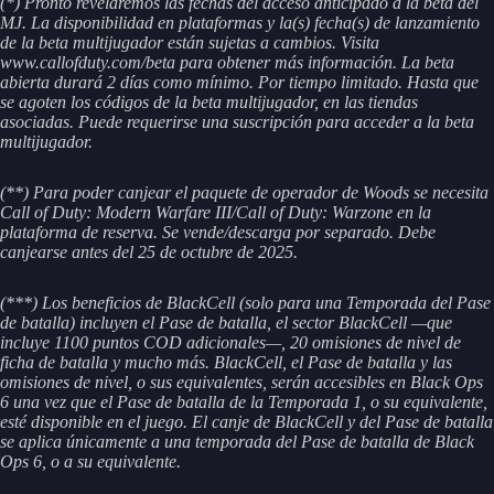
(*) Pronto revelaremos las fechas del acceso anticipado a la beta del
MJ. La disponibilidad en plataformas y la(s) fecha(s) de lanzamiento
de la beta multijugador están sujetas a cambios. Visita
www.callofduty.com/beta para obtener más información. La beta
abierta durará 2 días como mínimo. Por tiempo limitado. Hasta que
se agoten los códigos de la beta multijugador, en las tiendas
asociadas. Puede requerirse una suscripción para acceder a la beta
multijugador.
(**) Para poder canjear el paquete de operador de Woods se necesita
Call of Duty: Modern Warfare III/Call of Duty: Warzone en la
plataforma de reserva. Se vende/descarga por separado. Debe
canjearse antes del 25 de octubre de 2025.
(***)
Los beneficios de BlackCell (solo para una Temporada del Pase
de batalla) incluyen el Pase de batalla, el sector BlackCell —que
incluye 1100 puntos COD adicionales—, 20 omisiones de nivel de
ficha de batalla y mucho más. BlackCell, el Pase de batalla y las
omisiones de nivel, o sus equivalentes, serán accesibles en Black Ops
6 una vez que el Pase de batalla de la Temporada 1, o su equivalente,
esté disponible en el juego. El canje de BlackCell y del Pase de batalla
se aplica únicamente a una temporada del Pase de batalla de Black
Ops 6, o a su equivalente.