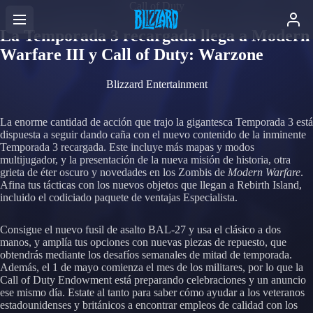
Call of Duty
La Temporada 3 recargada llega a Modern
Warfare III y Call of Duty: Warzone
Blizzard Entertainment
La enorme cantidad de acción que trajo la gigantesca Temporada 3 está
dispuesta a seguir dando caña con el nuevo contenido de la inminente
Temporada 3 recargada. Este incluye más mapas y modos
multijugador, y la presentación de la nueva misión de historia, otra
grieta de éter oscuro y novedades en los Zombis de
Modern Warfare
.
Afina tus tácticas con los nuevos objetos que llegan a Rebirth Island,
incluido el codiciado paquete de ventajas Especialista.
Consigue el nuevo fusil de asalto BAL-27 y usa el clásico a dos
manos, y amplía tus opciones con nuevas piezas de repuesto, que
obtendrás mediante los desafíos semanales de mitad de temporada.
Además, el 1 de mayo comienza el mes de los militares, por lo que la
Call of Duty Endowment está preparando celebraciones y un anuncio
ese mismo día. Estate al tanto para saber cómo ayudar a los veteranos
estadounidenses y británicos a encontrar empleos de calidad con los