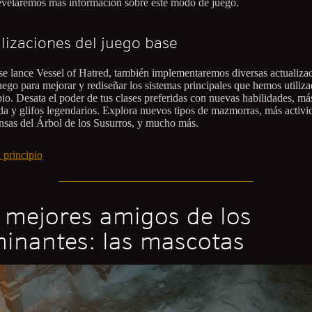
evelaremos más información sobre este modo de juego.
lizaciones del juego base
e lance Vessel of Hatred, también implementaremos diversas actualiza
juego para mejorar y rediseñar los sistemas principales que hemos utiliz
pio. Desata el poder de tus clases preferidas con nuevas habilidades, má
da y glifos legendarios. Explora nuevos tipos de mazmorras, más activi
sas del Árbol de los Susurros, y mucho más.
 principio
 mejores amigos de los
inantes: las mascotas