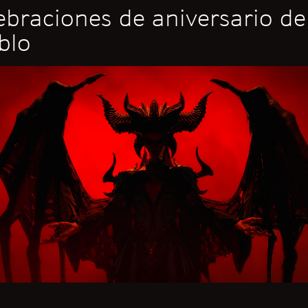
ebraciones de aniversario de
blo