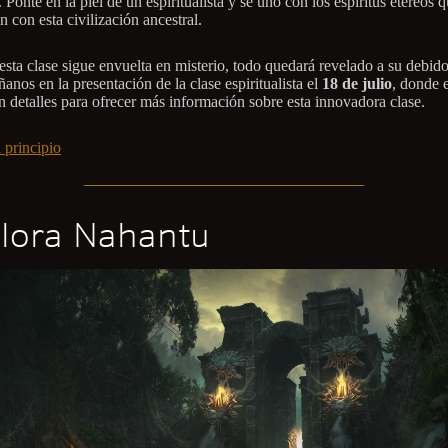
Ponte en la piel de un espiritualista y sé uno con los espíritus etéreos q
n con esta civilización ancestral.
sta clase sigue envuelta en misterio, todo quedará revelado a su debid
nos en la presentación de la clase espiritualista el
18 de julio
, donde 
en detalles para ofrecer más información sobre esta innovadora clase.
 principio
lora Nahantu