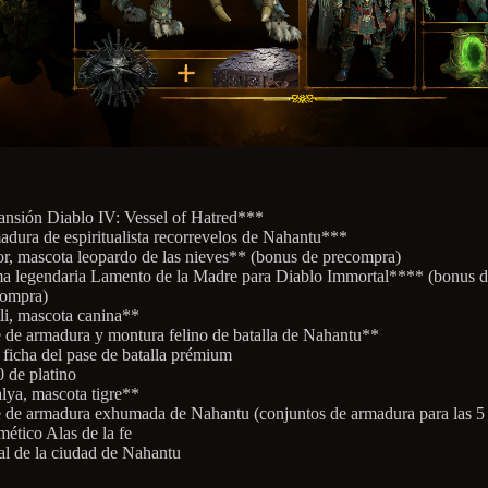
nsión Diablo IV: Vessel of Hatred***
dura de espiritualista recorrevelos de Nahantu***
r, mascota leopardo de las nieves** (bonus de precompra)
 legendaria Lamento de la Madre para Diablo Immortal**** (bonus 
compra)
li, mascota canina**
 de armadura y montura felino de batalla de Nahantu**
ficha del pase de batalla prémium
 de platino
lya, mascota tigre**
 de armadura exhumada de Nahantu (conjuntos de armadura para las 5 
ético Alas de la fe
al de la ciudad de Nahantu