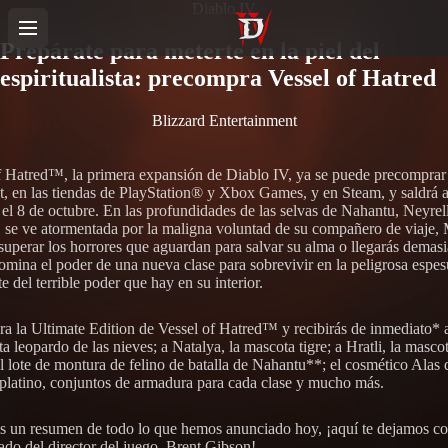
Diablo IV
Prepárate para meterte en la piel del
espiritualista: precompra Vessel of Hatred
Blizzard Entertainment
f Hatred™, la primera expansión de Diablo IV, ya se puede precomprar
et, en las tiendas de PlayStation® y Xbox Games, y en Steam, y saldrá a
el 8 de octubre. En las profundidades de las selvas de Nahantu, Neyrel
, se ve atormentada por la maligna voluntad de su compañero de viaje, 
superar los horrores que aguardan para salvar su alma o llegarás demas
omina el poder de una nueva clase para sobrevivir en la peligrosa espes
e del terrible poder que hay en su interior.
a la Ultimate Edition de Vessel of Hatred™ y recibirás de inmediato* 
a leopardo de las nieves; a Natalya, la mascota tigre; a Hratli, la masco
l lote de montura de felino de batalla de Nahantu**; el cosmético Alas d
platino, conjuntos de armadura para cada clase y mucho más.
es un resumen de todo lo que hemos anunciado hoy, ¡aquí te dejamos c
do del director del juego, Brent Gibson!