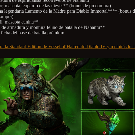
dura de espiritualista recorrevelos de Nahantu***
r, mascota leopardo de las nieves** (bonus de precompra)
 legendaria Lamento de la Madre para Diablo Immortal**** (bonus 
compra)
li, mascota canina**
 de armadura y montura felino de batalla de Nahantu**
ficha del pase de batalla prémium
a la Standard Edition de Vessel of Hatred de Diablo IV y recibirás lo s