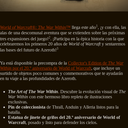
1
World of Warcraft®: The War Within™
llega este año
, ¡y con ella, las
alas de una descomunal aventura que se extienden sobre las próximas
2
tres expansiones del juego!
. ¡Participa en la épica historia con la que
celebraremos los primeros 20 años de
World of Warcraft
y sentaremos
3
las bases del futuro de Azeroth!
Ya está disponible la precompra de la
Collector's Edition de
The War
Within
por el 20.º aniversario de World of Warcraft
, que incluye un
surtido de objetos poco comunes y conmemorativos que te ayudarán
en tu viaje a las profundidades de Azeroth.
The Art of The War Within
. Descubre la evolución visual de
The
War Within
con este hermoso libro repleto de ilustraciones
exclusivas.
Pin de coleccionista
de Thrall, Anduin y Alleria listos para la
batalla.
Estatua de jinete de grifos del 20.º aniversario de World of
Warcraft
, posado y listo para defender los cielos.