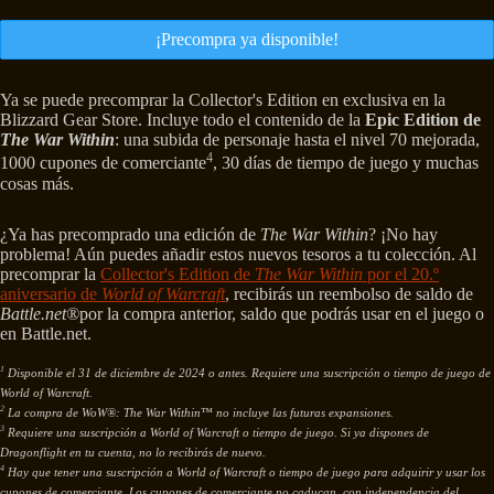
¡Precompra ya disponible!
Ya se puede precomprar la Collector's Edition en exclusiva en la
Blizzard Gear Store. Incluye todo el contenido de la
Epic Edition de
The War Within
: una subida de personaje hasta el nivel 70 mejorada,
4
1000 cupones de comerciante
, 30 días de tiempo de juego y muchas
cosas más.
¿Ya has precomprado una edición de
The War Within
? ¡No hay
problema! Aún puedes añadir estos nuevos tesoros a tu colección. Al
precomprar la
Collector's Edition de
The War Within
por el 20.º
aniversario de
World of Warcraft
, recibirás un reembolso de saldo de
Battle.net®
por la compra anterior, saldo que podrás usar en el juego o
en Battle.net.
1
Disponible el 31 de diciembre de 2024 o antes. Requiere una suscripción o tiempo de juego de
World of Warcraft.
2
La compra de WoW®: The War Within™ no incluye las futuras expansiones.
3
Requiere una suscripción a World of Warcraft o tiempo de juego. Si ya dispones de
Dragonflight en tu cuenta, no lo recibirás de nuevo.
4
Hay que tener una suscripción a World of Warcraft o tiempo de juego para adquirir y usar los
cupones de comerciante. Los cupones de comerciante no caducan, con independencia del