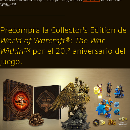
Within™
.
Precompra la Collector's Edition de
World of Warcraft®: The War
Within™
por el 20.º aniversario del
juego.