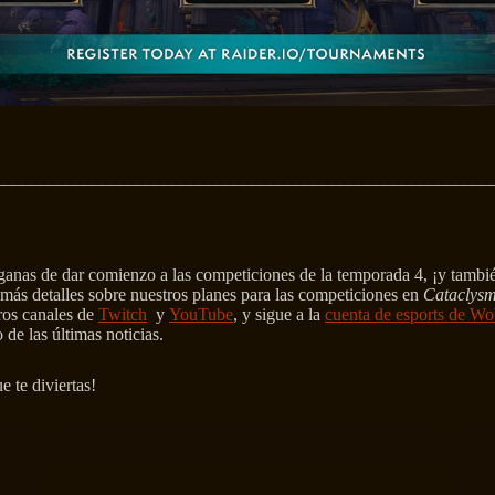
________________________________________________________
nas de dar comienzo a las competiciones de la temporada 4, ¡y tambi
más detalles sobre nuestros planes para las competiciones en
Cataclysm
ros canales de
Twitch
y
YouTube
, y sigue a la
cuenta de esports de W
 de las últimas noticias.
e te diviertas!