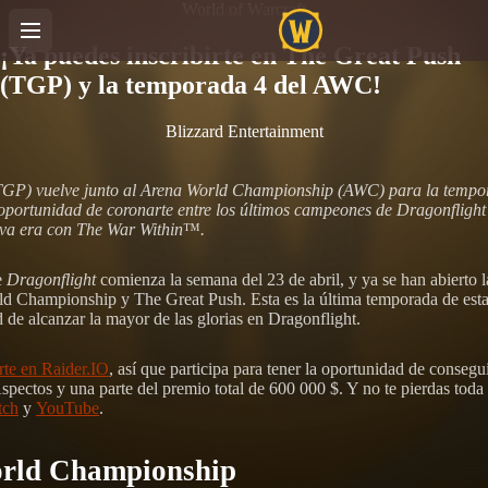
World of Warcraft
¡Ya puedes inscribirte en The Great Push
(TGP) y la temporada 4 del AWC!
Blizzard Entertainment
GP) vuelve junto al Arena World Championship (AWC) para la tempor
 oportunidad de coronarte entre los últimos campeones de Dragonflight
va era con The War Within
™
.
e
Dragonflight
comienza la semana del 23 de abril, y ya se han abierto l
ld Championship y The Great Push. Esta es la última temporada de esta
 de alcanzar la mayor de las glorias en Dragonflight.
rte en Raider.IO
, así que participa para tener la oportunidad de consegui
spectos y una parte del premio total de 600 000 $. Y no te pierdas toda 
tch
y
YouTube
.
rld Championship