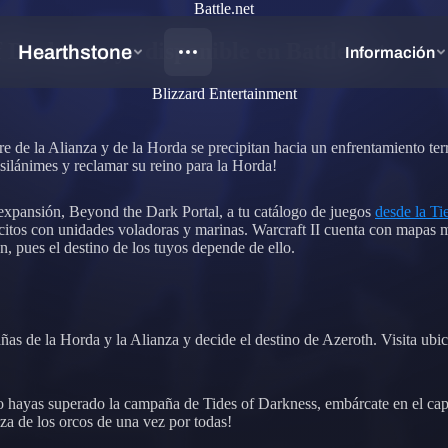
Battle.net
 Darkness, ya disponible en Battle.net
Blizzard Entertainment
 de la Alianza y de la Horda se precipitan hacia un enfrentamiento terro
silánimes y reclamar su reino para la Horda!
 expansión, Beyond the Dark Portal, a tu catálogo de juegos
desde la Ti
citos con unidades voladoras y marinas. Warcraft II cuenta con mapas má
ón, pues el destino de los tuyos depende de ello.
as de la Horda y la Alianza y decide el destino de Azeroth. Visita ubi
hayas superado la campaña de Tides of Darkness, embárcate en el capít
za de los orcos de una vez por todas!