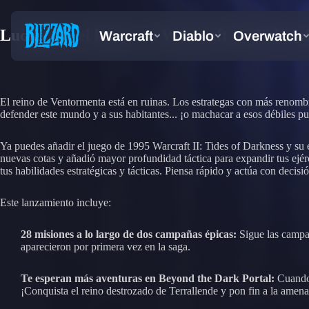
Lucha por el honor en Warcraft II: Tides of
El reino de Ventormenta está en ruinas. Los estrategas con más renombre
defender este mundo y a sus habitantes... ¡o machacar a esos débiles pu
Ya puedes añadir el juego de 1995 Warcraft II: Tides of Darkness y su
nuevas cotas y añadió mayor profundidad táctica para expandir tus ejér
tus habilidades estratégicas y tácticas. Piensa rápido y actúa con decisi
Este lanzamiento incluye:
28 misiones a lo largo de dos campañas épicas:
Sigue las campañ
aparecieron por primera vez en la saga.
Te esperan más aventuras en Beyond the Dark Portal:
Cuando 
¡Conquista el reino destrozado de Terrallende y pon fin a la amena