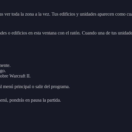
.
as ver toda la zona a la vez. Tus edificios y unidades aparecen como c
des o edificios en esta ventana con el ratón. Cuando una de tus unidade
mente.
ego.
obre Warcraft II.
 al menú principal o salir del programa.
menú, pondrás en pausa la partida.