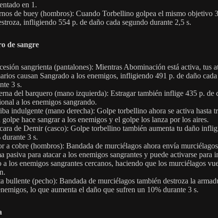
ntado en 1.
nos de buey (hombros): Cuando Torbellino golpea el mismo objetivo 3
estroza, infligiendo 554 p. de daño cada segundo durante 2,5 s.
ro de sangre
esión sangrienta (pantalones): Mientras Abominación está activa, tus a
arios causan Sangrado a los enemigos, infligiendo 491 p. de daño cad
nte 3 s.
erna del barquero (mano izquierda): Estragar también inflige 435 p. de
ional a los enemigos sangrando.
iba indulgente (mano derecha): Golpe torbellino ahora se activa hasta tr
 golpe hace sangrar a los enemigos y el golpe los lanza por los aires.
ara de Demir (casco): Golpe torbellino también aumenta tu daño inflig
durante 3 s.
r a cobre (hombros): Bandada de murciélagos ahora envía murciélagos
a pasiva para atacar a los enemigos sangrantes y puede activarse para in
 a los enemigos sangrantes cercanos, haciendo que los murciélagos vue
n.
a bullente (pecho): Bandada de murciélagos también destroza la armad
enemigos, lo que aumenta el daño que sufren un 10% durante 3 s.
a