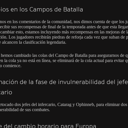
os en los Campos de Batalla
os en los comentarios de la comunidad, nos dimos cuenta de que los j
ecibir sus recompensas de final de la temporada antes de que esta llegar
a cambiar esto, estamos incluyendo más recompensas en las mejoras de l
ación. Los jugadores recibirán piedras de reforja cada vez que suban de 
 alcancen la clasificación legendaria.
hemos cambiado las colas del Campo de Batalla para asegurarnos de q
n la cola ya no está en línea, se eliminará de la cola actual para evitar q
no comience.
nación de la fase de invulnerabilidad del jefe
cario
tocado dos jefes del infercario, Catarag y Ophinneb, para eliminar dos
nerabilidad de sus combates.
e del cambio horario para Europa