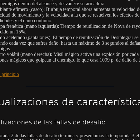
enemigos dentro del alcance y desvanece su armadura.
lante efímero (casco): Burbuja temporal ahora aumenta tu velocidad d
cidad de movimiento y la velocidad a la que se resuelven los efectos de
lidades y el daño continuo.
pa frenética (mano izquierda): Tiempo de reutilización de Nova de ray
cido un 15%.
do acelerado (pantalones): El tiempo de reutilización de Desintegrar se
ndo cada vez que sufres daño, hasta un máximo de 3 segundos al daña
migos.
tro volátil (mano derecha): Misil mágico activa una explosión por cada
ones mágicos que golpean al enemigo, lo que casa 1099 p. de daño de á
 principio
ualizaciones de característic
lizaciones de las fallas de desafío
rada 2 de las fallas de desafío termina y presentamos la temporada 3 e