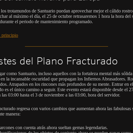
 los trotamundos de Santuario puedan aprovechar mejor el cálido rostro
char al máximo el día, el 25 de octubre retrasaremos 1 hora la hora del 
durante el periodo de mantenimiento programado.
 principio
stes del Plano Fracturado
gar como Santuario, incluso aquellos con la fortaleza mental más sólida
 en la incansable oscuridad que propagan los Infiernos Abrasadores. Ro
dos. Atrapados en los rincones más profundos de su mente. Entrar en e
do es el único camino a seguir. Este evento estará disponible desde el 2
 las 03:00 hasta el 3 de noviembre a las 03:00, hora del servidor.
acturado regresa con varios cambios que aumentan ahora las fabulosas 
ente manera:
arcones con cuenta atrás ahora sueltan gemas legendarias.
bonificaciones de los objetos de conjunto ahora se pueden ganar como