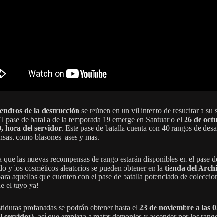
endros de la destrucción
se reúnen en un vil intento de resucitar a su 
El pase de batalla de la temporada 19 emerge en Santuario el
26 de oct
0, hora del servidor
. Este pase de batalla cuenta con 40 rangos de desa
sas, como blasones, ases y más.
 que las nuevas recompensas de rango estarán disponibles en el pase de
do y los cosméticos aleatorios se pueden obtener en la
tienda del Arch
ara aquellos que cuenten con el pase de batalla potenciado de coleccion
e el tuyo ya!
stiduras profanadas se podrán obtener hasta el
23 de noviembre a las 0
l servidor)
, así que empieza a matar demonios y ascender por los rang