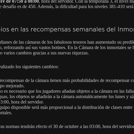
re de 07:50 a 08:00
, hora del servidor. Con la temporada 3, el nivel 
de desafío es de 450. Además, la dificultad para los niveles 381-410 será
.
os en las recompensas semanales del Inmor
dianes de las cámaras de los fabulosos tesoros han aumentado su predi
o, reforzando así sus vastos botines. En la Cámara de los inmortales se 
o varios cambios gracias a sus nuevas riquezas.
ealizado los siguientes cambios:
recompensas de la cámara tienen más probabilidades de recompensar c
po mejorado.
o es necesario que los jugadores añadan objetos a la cámara en las falla
guas, los objetos se añadirán a la cámara automáticamente los lunes y s
03:00, hora del servidor.
quipo disponible será más proporcional a la distribución de clases entre 
rtales.
as normas tendrán efecto el 30 de octubre a las 03:00, hora del servidor