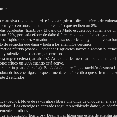
ante
 corrosiva (mano izquierda): Invocar gólem aplica un efecto de vulnera
enemigos cercanos, aumentando el daño que reciben un 8%.
das purulentas (hombros): El daño de Mago esquelético aumenta de u
a un 32%, por cada efecto de daño diferente activo en el enemigo.
so frígido (pecho): Armadura de hueso os aplica a ti y a tus invocacio
o de escarcha que daña y hiela a los enemigos cercanos.
metida pútrida (casco): Comandar Esqueletos invoca a zombis putrefac
n y ralentizan a los enemigos cercanos.
cia imperecedera (pantalones): Armadura de hueso también aumenta el 
olpe crítico un 20% cuando está activo.
ranaruin (mano derecha): Bandada de murciélagos también destroza la
dura de los enemigos, lo que aumenta el daño crítico que sufren un 2
nte 2 segundos.
ica (pecho): Nova de rayos ahora libera una onda de choque en el área
undante. Los enemigos alcanzados seguirán recibiendo daño y quedará
emente aturdidos.
 de aniquilación (hombros): Desintegrar libera una esfera de energía qu