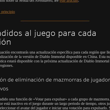
ión sobre la Senda del Aventurero, lee
este artículo
.
 principio
didos al juego para cada
ión
uación encontrarás una actualización específica para cada región que ll
ualización de la versión de Diablo Immortal disponible en China. Esta n
stica estará disponible con la próxima actualización de Diablo Immortal 
regiones.
ón de eliminación de mazmorras de jugado
ivos
adido una función de «Votar para expulsar» a cada grupo de mazmorr
or está inactivo en el juego durante un largo periodo de tiempo, otros j
leccionar el avatar del jugador e iniciar una votación para expulsarlo. 