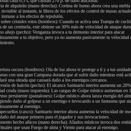
ional cada 0,5 s, que causan 270 p. de daño adicional.
ia de alquitrán (mano derecha): Cortina de humo ahora crea una niebla
 invisible al instante, te libera de los efectos de control de masas actuale
 inmune a los efectos de repulsión.
 sobre cristales rotos (hombros): Cuando se activa una Trampa de cuchi
a de un centinela, este obtiene un 30% más de velocidad de ataque dura
o añejo (pecho): Venganza invoca a tu demonio interior para atacar
inuamente a tu objetivo, pero ya no aumenta pasivamente tu velocidad 
imiento.
rtura oscura (hombros): Ola de luz ahora te protege a ti y a tus unidade
anas con una gran Campana dorada que al sufrir daño mientras está act
llará una oleada que causará daño a los enemigos cercanos.
rsión de halcón (pecho): El alcance Santuario interior aumenta un 20%
ad cruda (mano izquierda): Las cargas de Golpe místico aumentan en 1
enso persistente (pantalones): Golpe místico ahora lanza energía del alm
igiendo daño al golpear a un enemigo e invocando a un fantasma que at
inuamente al enemigo.
ecuellos (casco): Santuario interior ahora aumenta la velocidad de m
 daño del ataque primero para el jugador y sus invocaciones.
mento hecho añicos (mano derecha): Aliados místicos invoca dos entid
rituales que usan Fuego de alma y Viento para atacar al enemigo.