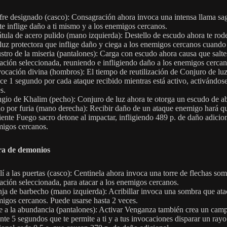
re designado (casco): Consagración ahora invoca una intensa llama sa
te inflige daño a ti mismo y a los enemigos cercanos.
tula de acero pulido (mano izquierda): Destello de escudo ahora te rod
luz protectora que inflige daño y ciega a los enemigos cercanos cuando
stro de la miseria (pantalones): Carga con escudo ahora causa que salte
ación seleccionada, reuniendo e infligiendo daño a los enemigos cercan
ocación divina (hombros): El tiempo de reutilización de Conjuro de luz
ce 1 segundo por cada ataque recibido mientras está activo, activándose
s.
gio de Khalim (pecho): Conjuro de luz ahora te otorga un escudo de a
io por furia (mano derecha): Recibir daño de un ataque enemigo hará qu
iente Fuego sacro detone al impactar, infligiendo 489 p. de daño adicion
igos cercanos.
a de demonios
lí a las puertas (casco): Centinela ahora invoca una torre de flechas som
ación seleccionada, para atacar a los enemigos cercanos.
ja de barbecho (mano izquierda): Acribillar invoca una sombra que atac
igos cercanos. Puede usarse hasta 2 veces.
e a la abundancia (pantalones): Activar Venganza también crea un cam
nte 5 segundos que te permite a ti y a tus invocaciones disparar un rayo