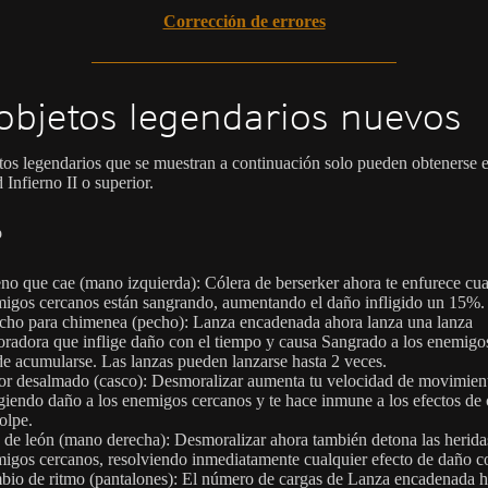
Corrección de errores
objetos legendarios nuevos
tos legendarios que se muestran a continuación solo pueden obtenerse 
d Infierno II o superior.
o
no que cae (mano izquierda): Cólera de berserker ahora te enfurece cu
igos cercanos están sangrando, aumentando el daño infligido un 15%.
ho para chimenea (pecho): Lanza encadenada ahora lanza una lanza
oradora que inflige daño con el tiempo y causa Sangrado a los enemigo
e acumularse. Las lanzas pueden lanzarse hasta 2 veces.
or desalmado (casco): Desmoralizar aumenta tu velocidad de movimien
igiendo daño a los enemigos cercanos y te hace inmune a los efectos de 
olpe.
 de león (mano derecha): Desmoralizar ahora también detona las herida
igos cercanos, resolviendo inmediatamente cualquier efecto de daño c
io de ritmo (pantalones): El número de cargas de Lanza encadenada 