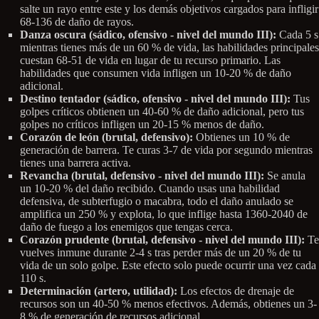
salte un rayo entre este y los demás objetivos cargados para infligir
68-136 de daño de rayos.
Danza oscura (sádico, ofensivo - nivel del mundo III):
Cada 5 s
mientras tienes más de un 60 % de vida, las habilidades principales
cuestan 68-51 de vida en lugar de tu recurso primario. Las
habilidades que consumen vida infligen un 10-20 % de daño
adicional.
Destino tentador (sádico, ofensivo - nivel del mundo III):
Tus
golpes críticos obtienen un 40-60 % de daño adicional, pero tus
golpes no críticos infligen un 20-15 % menos de daño.
Corazón de león (brutal, defensivo):
Obtienes un 10 % de
generación de barrera. Te curas 3-7 de vida por segundo mientras
tienes una barrera activa.
Revancha (brutal, defensivo - nivel del mundo III):
Se anula
un 10-20 % del daño recibido. Cuando usas una habilidad
defensiva, de subterfugio o macabra, todo el daño anulado se
amplifica un 250 % y explota, lo que inflige hasta 1360-2040 de
daño de fuego a los enemigos que tengas cerca.
Corazón prudente (brutal, defensivo - nivel del mundo III):
Te
vuelves inmune durante 2-4 s tras perder más de un 20 % de tu
vida de un solo golpe. Este efecto solo puede ocurrir una vez cada
110 s.
Determinación (artero, utilidad):
Los efectos de drenaje de
recursos son un 40-50 % menos efectivos. Además, obtienes un 3-
8 % de generación de recursos adicional.