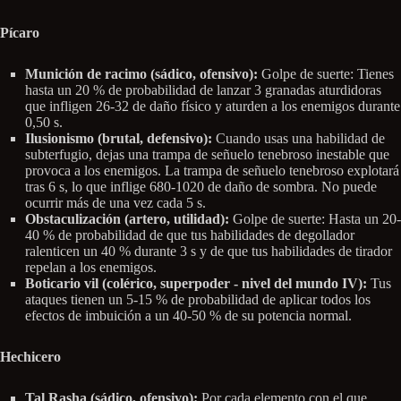
Pícaro
Munición de racimo (sádico, ofensivo):
Golpe de suerte: Tienes
hasta un 20 % de probabilidad de lanzar 3 granadas aturdidoras
que infligen 26-32 de daño físico y aturden a los enemigos durante
0,50 s.
Ilusionismo (brutal, defensivo):
Cuando usas una habilidad de
subterfugio, dejas una trampa de señuelo tenebroso inestable que
provoca a los enemigos. La trampa de señuelo tenebroso explotará
tras 6 s, lo que inflige 680-1020 de daño de sombra. No puede
ocurrir más de una vez cada 5 s.
Obstaculización (artero, utilidad):
Golpe de suerte: Hasta un 20-
40 % de probabilidad de que tus habilidades de degollador
ralenticen un 40 % durante 3 s y de que tus habilidades de tirador
repelan a los enemigos.
Boticario vil (colérico, superpoder - nivel del mundo IV):
Tus
ataques tienen un 5-15 % de probabilidad de aplicar todos los
efectos de imbuición a un 40-50 % de su potencia normal.
Hechicero
Tal Rasha (sádico, ofensivo):
Por cada elemento con el que