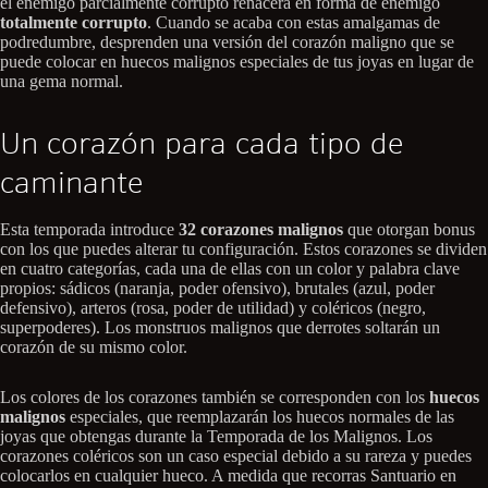
el enemigo parcialmente corrupto renacerá en forma de enemigo
totalmente corrupto
. Cuando se acaba con estas amalgamas de
podredumbre, desprenden una versión del corazón maligno que se
puede colocar en huecos malignos especiales de tus joyas en lugar de
una gema normal.
Un corazón para cada tipo de
caminante
Esta temporada introduce
32 corazones malignos
que otorgan bonus
con los que puedes alterar tu configuración. Estos corazones se dividen
en cuatro categorías, cada una de ellas con un color y palabra clave
propios: sádicos (naranja, poder ofensivo), brutales (azul, poder
defensivo), arteros (rosa, poder de utilidad) y coléricos (negro,
superpoderes). Los monstruos malignos que derrotes soltarán un
corazón de su mismo color.
Los colores de los corazones también se corresponden con los
huecos
malignos
especiales, que reemplazarán los huecos normales de las
joyas que obtengas durante la Temporada de los Malignos. Los
corazones coléricos son un caso especial debido a su rareza y puedes
colocarlos en cualquier hueco. A medida que recorras Santuario en