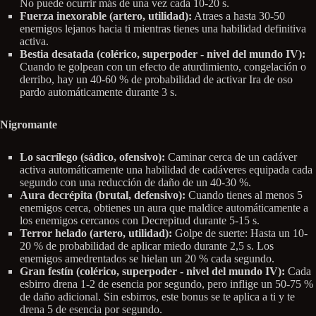
No puede ocurrir más de una vez cada 10-20 s.
Fuerza inexorable (artero, utilidad):
Atraes a hasta 30-50
enemigos lejanos hacia ti mientras tienes una habilidad definitiva
activa.
Bestia desatada (colérico, superpoder - nivel del mundo IV):
Cuando te golpean con un efecto de aturdimiento, congelación o
derribo, hay un 40-60 % de probabilidad de activar Ira de oso
pardo automáticamente durante 3 s.
Nigromante
Lo sacrílego (sádico, ofensivo):
Caminar cerca de un cadáver
activa automáticamente una habilidad de cadáveres equipada cada
segundo con una reducción de daño de un 40-30 %.
Aura decrépita (brutal, defensivo):
Cuando tienes al menos 5
enemigos cerca, obtienes un aura que maldice automáticamente a
los enemigos cercanos con Decrepitud durante 5-15 s.
Terror helado (artero, utilidad):
Golpe de suerte: Hasta un 10-
20 % de probabilidad de aplicar miedo durante 2,5 s. Los
enemigos amedrentados se hielan un 20 % cada segundo.
Gran festín (colérico, superpoder - nivel del mundo IV):
Cada
esbirro drena 1-2 de esencia por segundo, pero inflige un 50-75 %
de daño adicional. Sin esbirros, este bonus se te aplica a ti y te
drena 5 de esencia por segundo.