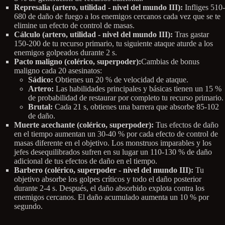
Represalia (artero, utilidad - nivel del mundo III):
Infliges 510-
680 de daño de fuego a los enemigos cercanos cada vez que se te
elimine un efecto de control de masas.
Cálculo (artero, utilidad - nivel del mundo III):
Tras gastar
150-200 de tu recurso primario, tu siguiente ataque aturde a los
enemigos golpeados durante 2 s.
Pacto maligno (colérico, superpoder):
Cambias de bonus
maligno cada 20 asesinatos:
Sádico:
Obtienes un 20 % de velocidad de ataque.
Artero:
Las habilidades principales y básicas tienen un 15 %
de probabilidad de restaurar por completo tu recurso primario.
Brutal:
Cada 21 s, obtienes una barrera que absorbe 85-102
de daño.
Muerte acechante (colérico, superpoder):
Tus efectos de daño
en el tiempo aumentan un 30-40 % por cada efecto de control de
masas diferente en el objetivo. Los monstruos imparables y los
jefes desequilibrados sufren en su lugar un 110-130 % de daño
adicional de tus efectos de daño en el tiempo.
Barbero (colérico, superpoder - nivel del mundo III):
Tu
objetivo absorbe los golpes críticos y todo el daño posterior
durante 2-4 s. Después, el daño absorbido explota contra los
enemigos cercanos. El daño acumulado aumenta un 10 % por
segundo.