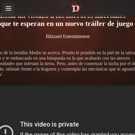
Diablo IV
Echa un vistazo a los horrores infernales
que te esperan en un nuevo tráiler de juego
Blizzard Entertainment
o de la bendita Madre se acerca. Pronto te pondrás en la piel de la salv
o y te embarcarás en una búsqueda en la que acabarás con las atroces
idades que infestan la tierra. Pero, antes de comenzar la lucha por el d
o, siéntate frente a la hoguera y contempla las mecánicas que te aguar
IV
.