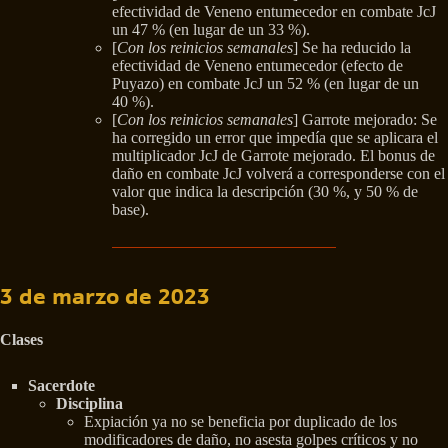
efectividad de Veneno entumecedor en combate JcJ
un 47 % (en lugar de un 33 %).
[
Con los reinicios semanales
] Se ha reducido la
efectividad de Veneno entumecedor (efecto de
Puyazo) en combate JcJ un 52 % (en lugar de un
40 %).
[
Con los reinicios semanales
] Garrote mejorado: Se
ha corregido un error que impedía que se aplicara el
multiplicador JcJ de Garrote mejorado. El bonus de
daño en combate JcJ volverá a corresponderse con el
valor que indica la descripción (30 %, y 50 % de
base).
3 de marzo de 2023
Clases
Sacerdote
Disciplina
Expiación ya no se beneficia por duplicado de los
modificadores de daño, no asesta golpes críticos y no