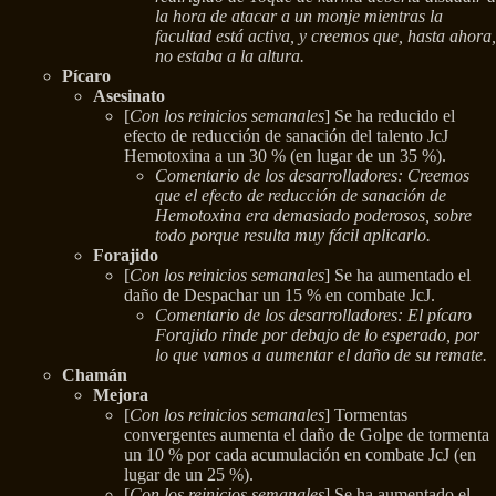
la hora de atacar a un monje mientras la
facultad está activa, y creemos que, hasta ahora,
no estaba a la altura.
Pícaro
Asesinato
[
Con los reinicios semanales
] Se ha reducido el
efecto de reducción de sanación del talento JcJ
Hemotoxina a un 30 % (en lugar de un 35 %).
Comentario de los desarrolladores: Creemos
que el efecto de reducción de sanación de
Hemotoxina era demasiado poderosos, sobre
todo porque resulta muy fácil aplicarlo.
Forajido
[
Con los reinicios semanales
] Se ha aumentado el
daño de Despachar un 15 % en combate JcJ.
Comentario de los desarrolladores: El pícaro
Forajido rinde por debajo de lo esperado, por
lo que vamos a aumentar el daño de su remate.
Chamán
Mejora
[
Con los reinicios semanales
] Tormentas
convergentes aumenta el daño de Golpe de tormenta
un 10 % por cada acumulación en combate JcJ (en
lugar de un 25 %).
[
Con los reinicios semanales
] Se ha aumentado el