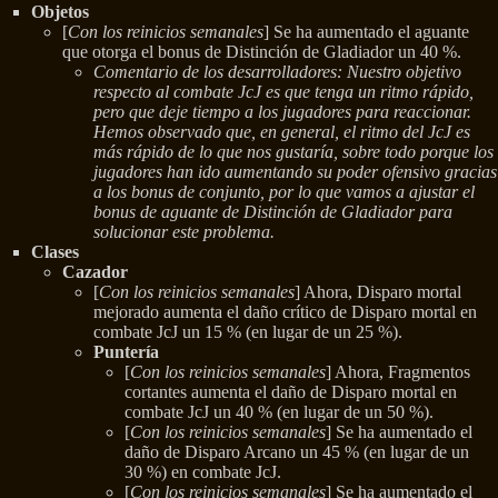
Objetos
[
Con los reinicios semanales
] Se ha aumentado el aguante
que otorga el bonus de Distinción de Gladiador un 40 %.
Comentario de los desarrolladores: Nuestro objetivo
respecto al combate JcJ es que tenga un ritmo rápido,
pero que deje tiempo a los jugadores para reaccionar.
Hemos observado que, en general, el ritmo del JcJ es
más rápido de lo que nos gustaría, sobre todo porque los
jugadores han ido aumentando su poder ofensivo gracias
a los bonus de conjunto, por lo que vamos a ajustar el
bonus de aguante de Distinción de Gladiador para
solucionar este problema.
Clases
Cazador
[
Con los reinicios semanales
] Ahora, Disparo mortal
mejorado aumenta el daño crítico de Disparo mortal en
combate JcJ un 15 % (en lugar de un 25 %).
Puntería
[
Con los reinicios semanales
] Ahora, Fragmentos
cortantes aumenta el daño de Disparo mortal en
combate JcJ un 40 % (en lugar de un 50 %).
[
Con los reinicios semanales
] Se ha aumentado el
daño de Disparo Arcano un 45 % (en lugar de un
30 %) en combate JcJ.
[
Con los reinicios semanales
] Se ha aumentado el