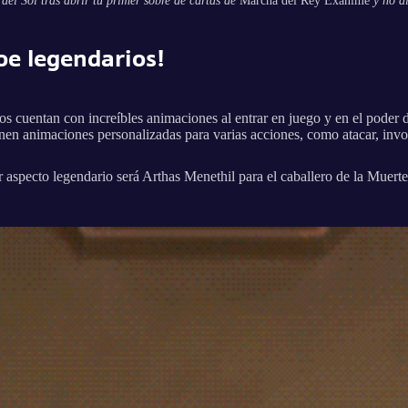
del Sol tras abrir tu primer sobre de cartas de
Marcha del Rey Exánime
y no al
oe legendarios!
s cuentan con increíbles animaciones al entrar en juego y en el poder 
nen animaciones personalizadas para varias acciones, como atacar, invoc
mer aspecto legendario será Arthas Menethil para el caballero de la Muer