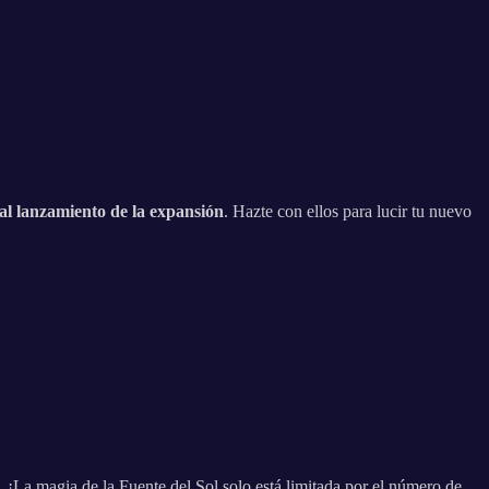
al lanzamiento de la expansión
. Hazte con ellos para lucir tu nuevo
 ¡La magia de la Fuente del Sol solo está limitada por el número de