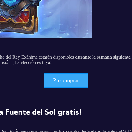
cha del Rey Exánime estarán disponibles
durante la semana siguiente 
ansión. ¡La elección es tuya!
Precomprar
la Fuente del Sol gratis!
l Rey Exánime
con el nuevo hechizo neutral legendario Fuente del Sol*.