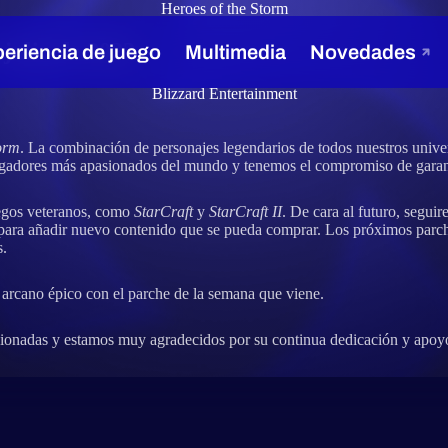
Heroes of the Storm
 julio de 2022
Blizzard Entertainment
torm
. La combinación de personajes legendarios de todos nuestros univer
gadores más apasionados del mundo y tenemos el compromiso de garanti
egos veteranos, como
StarCraft
y
StarCraft II
. De cara al futuro, segu
 para añadir nuevo contenido que se pueda comprar. Los próximos parche
s.
 arcano épico con el parche de la semana que viene.
asionadas y estamos muy agradecidos por su continua dedicación y apo