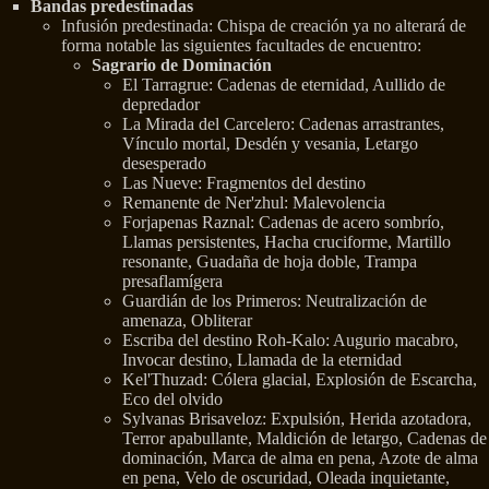
Bandas predestinadas
Infusión predestinada: Chispa de creación ya no alterará de
forma notable las siguientes facultades de encuentro:
Sagrario de Dominación
El Tarragrue: Cadenas de eternidad, Aullido de
depredador
La Mirada del Carcelero: Cadenas arrastrantes,
Vínculo mortal, Desdén y vesania, Letargo
desesperado
Las Nueve: Fragmentos del destino
Remanente de Ner'zhul: Malevolencia
Forjapenas Raznal: Cadenas de acero sombrío,
Llamas persistentes, Hacha cruciforme, Martillo
resonante, Guadaña de hoja doble, Trampa
presaflamígera
Guardián de los Primeros: Neutralización de
amenaza, Obliterar
Escriba del destino Roh-Kalo: Augurio macabro,
Invocar destino, Llamada de la eternidad
Kel'Thuzad: Cólera glacial, Explosión de Escarcha,
Eco del olvido
Sylvanas Brisaveloz: Expulsión, Herida azotadora,
Terror apabullante, Maldición de letargo, Cadenas de
dominación, Marca de alma en pena, Azote de alma
en pena, Velo de oscuridad, Oleada inquietante,