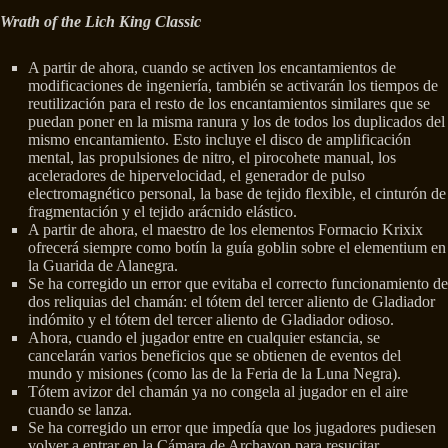
Wrath of the Lich King Classic
A partir de ahora, cuando se activen los encantamientos de
modificaciones de ingeniería, también se activarán los tiempos de
reutilización para el resto de los encantamientos similares que se
puedan poner en la misma ranura y los de todos los duplicados del
mismo encantamiento. Esto incluye el disco de amplificación
mental, las propulsiones de nitro, el pirocohete manual, los
aceleradores de hipervelocidad, el generador de pulso
electromagnético personal, la base de tejido flexible, el cinturón de
fragmentación y el tejido arácnido elástico.
A partir de ahora, el maestro de los elementos Formacio Krixix
ofrecerá siempre como botín la guía goblin sobre el elementium en
la Guarida de Alanegra.
Se ha corregido un error que evitaba el correcto funcionamiento de
dos reliquias del chamán: el tótem del tercer aliento de Gladiador
indómito y el tótem del tercer aliento de Gladiador odioso.
Ahora, cuando el jugador entre en cualquier estancia, se
cancelarán varios beneficios que se obtienen de eventos del
mundo y misiones (como las de la Feria de la Luna Negra).
Tótem avizor del chamán ya no congela al jugador en el aire
cuando se lanza.
Se ha corregido un error que impedía que los jugadores pudiesen
volver a entrar en la Cámara de Archavon para resucitar.