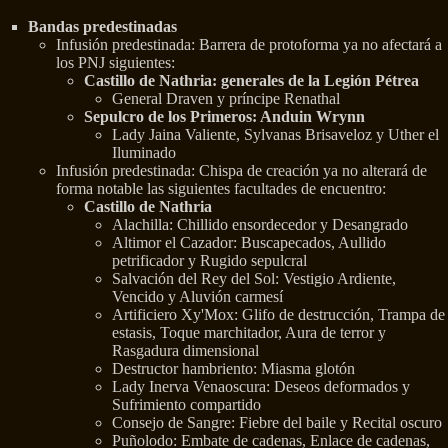
Bandas predestinadas
Infusión predestinada: Barrera de protoforma ya no afectará a
los PNJ siguientes:
Castillo de Nathria: generales de la Legión Pétrea
General Draven y príncipe Renathal
Sepulcro de los Primeros: Anduin Wrynn
Lady Jaina Valiente, Sylvanas Brisaveloz y Uther el
Iluminado
Infusión predestinada: Chispa de creación ya no alterará de
forma notable las siguientes facultades de encuentro:
Castillo de Nathria
Alachilla: Chillido ensordecedor y Desangrado
Altimor el Cazador: Buscapecados, Aullido
petrificador y Rugido sepulcral
Salvación del Rey del Sol: Vestigio Ardiente,
Vencido y Aluvión carmesí
Artificiero Xy'Mox: Glifo de destrucción, Trampa de
estasis, Toque marchitador, Aura de terror y
Rasgadura dimensional
Destructor hambriento: Miasma glotón
Lady Inerva Venaoscura: Deseos deformados y
Sufrimiento compartido
Consejo de Sangre: Fiebre del baile y Recital oscuro
Puñolodo: Embate de cadenas, Enlace de cadenas,