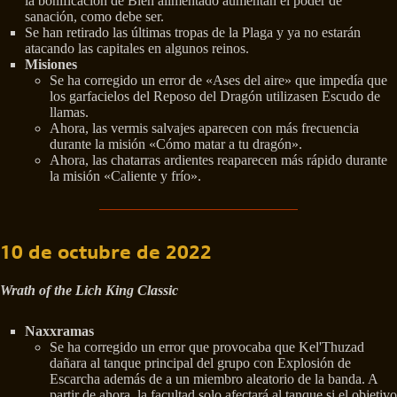
la bonificación de Bien alimentado aumentan el poder de
sanación, como debe ser.
Se han retirado las últimas tropas de la Plaga y ya no estarán
atacando las capitales en algunos reinos.
Misiones
Se ha corregido un error de «Ases del aire» que impedía que
los garfacielos del Reposo del Dragón utilizasen Escudo de
llamas.
Ahora, las vermis salvajes aparecen con más frecuencia
durante la misión «Cómo matar a tu dragón».
Ahora, las chatarras ardientes reaparecen más rápido durante
la misión «Caliente y frío».
10 de octubre de 2022
Wrath of the Lich King Classic
Naxxramas
Se ha corregido un error que provocaba que Kel'Thuzad
dañara al tanque principal del grupo con Explosión de
Escarcha además de a un miembro aleatorio de la banda. A
partir de ahora, la facultad solo afectará al tanque si el objetivo