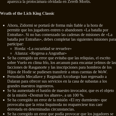
aparezca la protocámara olvidada en Zereth Mortis.
Wrath of the Lich King Classic
Ahora, Zidormi se portará de forma más fiable a la hora de
permitir que los jugadores entren o abandonen «La batalla por
Entrañas». Si no has comenzado las cadenas de misiones de «La
batalla por Entrañas», debes completar las siguientes misiones para
participar:
Horda: «La oscuridad se revuelve»
Alianza: «Regresa a Angrathar»
Se ha corregido un error que evitaba que las reliquias, el escrito
sobre Vuelo en clima frío, los arcanum para encantar yelmos de las
facciones de Rasganorte y las inscripciones para hombros de los
Hijos de Hodir se pudiesen transferir a otras cuentas de
WoW
.
Pernolatón Mecallave y Reginald Arcofuego han regresado a
Dalaran para ofrecer sus servicios en la casa de subastas a los
grandes maestros ingenieros.
Se ha aumentado el bastón de maestro invocador, que es el objeto
de la misión «Destruir los altares», a un 100 %.
Se ha corregido un error de la misión «El rey durmiente» que
provocaba que la reina Inquinoda no reapareciese tras caer
derrotada en determinadas circunstancias.
Se ha corregido un error que podía provocar que los jugadores se