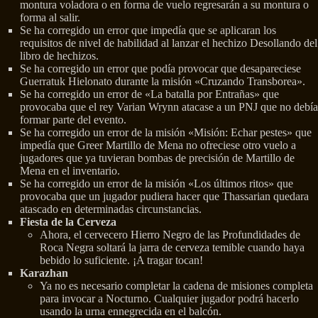
montura voladora o en forma de vuelo regresarán a su montura o
forma al salir.
Se ha corregido un error que impedía que se aplicaran los
requisitos de nivel de habilidad al lanzar el hechizo Desollando del
libro de hechizos.
Se ha corregido un error que podía provocar que desapareciese
Guerratuk Hielonato durante la misión «Cruzando Transborea».
Se ha corregido un error de «La batalla por Entrañas» que
provocaba que el rey Varian Wrynn atacase a un PNJ que no debía
formar parte del evento.
Se ha corregido un error de la misión «Misión: Echar pestes» que
impedía que Greer Martillo de Mena no ofreciese otro vuelo a
jugadores que ya tuvieran bombas de precisión de Martillo de
Mena en el inventario.
Se ha corregido un error de la misión «Los últimos ritos» que
provocaba que un jugador pudiera hacer que Thassarian quedara
atascado en determinadas circunstancias.
Fiesta de la Cerveza
Ahora, el cervecero Hierro Negro de las Profundidades de
Roca Negra soltará la jarra de cerveza temible cuando haya
bebido lo suficiente. ¡A tragar tocan!
Karazhan
Ya no es necesario completar la cadena de misiones completa
para invocar a Nocturno. Cualquier jugador podrá hacerlo
usando la urna ennegrecida en el balcón.