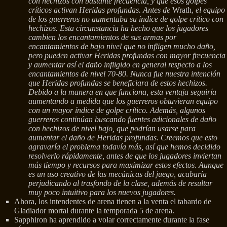
con hechizos con bastante frecuencia, y que esos golpes
críticos activan Heridas profundas. Antes de
Wrath,
el equipo
de los guerreros no aumentaba su índice de golpe crítico con
hechizos. Esta circunstancia ha hecho que los jugadores
cambien los encantamientos de sus armas por
encantamientos de bajo nivel que no infligen mucho daño,
pero pueden activar Heridas profundas con mayor frecuencia
y aumentar así el daño infligido en general respecto a los
encantamientos de nivel 70-80. Nunca fue nuestra intención
que Heridas profundas se beneficiara de estos hechizos.
Debido a la manera en que funciona, esta ventaja seguiría
aumentando a medida que los guerreros obtuvieran equipo
con un mayor índice de golpe crítico. Además, algunos
guerreros continúan buscando fuentes adicionales de daño
con hechizos de nivel bajo, que podrían usarse para
aumentar el daño de Heridas profundas. Creemos que esto
agravaría el problema todavía más, así que hemos decidido
resolverlo rápidamente, antes de que los jugadores inviertan
más tiempo y recursos para maximizar estos efectos. Aunque
es un uso creativo de las mecánicas del juego, acabaría
perjudicando al trasfondo de la clase, además de resultar
muy poco intuitivo para los nuevos jugadores.
Ahora, los intendentes de arena tienen a la venta el tabardo de
Gladiador mortal durante la temporada 5 de arena.
Sapphiron ha aprendido a volar correctamente durante la fase