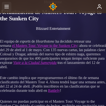
Hearthstone
Actualización de Masters Tour: Voyage to
the Sunken City
Blizzard Entertainment
El equipo de
esports
de
Hearthstone
ha decidido retrasar una
semana
el Masters Tour: Voyage to the Sunken City
: ahora se celebrará
del 29 de abril al 1 de mayo. Con 135 nuevas cartas, las palabras clave
Colosal y Dragar, además del nuevo tipo de esbirro naga, queremos
asegurarnos de que los 400 participantes tengan tiempo suficiente para
explorar
Viaje a la Ciudad Sumergida
tras el lanzamiento del 12 de
abril.
Este cambio implica que reprogramaremos el último fin de semana
clasificatorio del Masters Tour 4. Ahora tendrá lugar una semana antes,
del 22 al 24 de abril. ¡Podéis inscribiros en las clasificatorias que se
celebrarán durante todo abril en
Battlefy
!
Quienes no puedan participar en el Masters Tour: Voyage to the
Sunken City debido al cambio de fechas, recibirán una invitación para