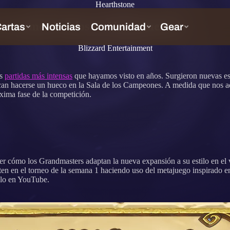
Hearthstone
estaremos Unidos en Ventormenta!
Blizzard Entertainment
as
partidas más intensas
que hayamos visto en años. Surgieron nuevas estr
scan hacerse un hueco en la Sala de los Campeones. A medida que nos a
xima fase de la competición.
er cómo los Grandmasters adaptan la nueva expansión a su estilo en e
nten en el torneo de la semana 1 haciendo uso del metajuego inspirado 
olo en YouTube.