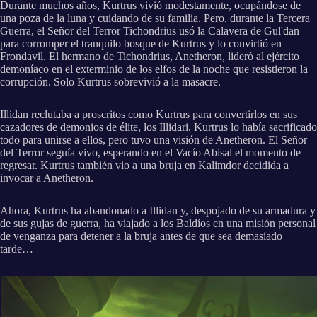
Durante muchos años, Kurtrus vivió modestamente, ocupándose de
una poza de la luna y cuidando de su familia. Pero, durante la Tercera
Guerra, el Señor del Terror Tichondrius usó la Calavera de Gul'dan
para corromper el tranquilo bosque de Kurtrus y lo convirtió en
Frondavil. El hermano de Tichondrius, Anetheron, lideró al ejército
demoníaco en el exterminio de los elfos de la noche que resistieron la
corrupción. Solo Kurtrus sobrevivió a la masacre.
Illidan reclutaba a proscritos como Kurtrus para convertirlos en sus
cazadores de demonios de élite, los Illidari. Kurtrus lo había sacrificado
todo para unirse a ellos, pero tuvo una visión de Anetheron. El Señor
del Terror seguía vivo, esperando en el Vacío Abisal el momento de
regresar. Kurtrus también vio a una bruja en Kalimdor decidida a
invocar a Anetheron.
Ahora, Kurtrus ha abandonado a Illidan y, despojado de su armadura y
de sus gujas de guerra, ha viajado a los Baldíos en una misión personal
de venganza para detener a la bruja antes de que sea demasiado
tarde…