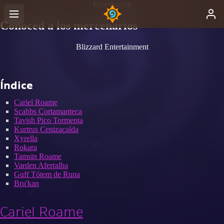
Hearthstone
Conoced a los mercenarios
Blizzard Entertainment
Índice
Cariel Roame
Scabbs Cortamanteca
Tavish Pico Tormenta
Kurtrus Cenizacaída
Xyrella
Rokara
Tamsin Roame
Varden Aferralba
Guff Tótem de Runa
Bru'kan
Cariel Roame