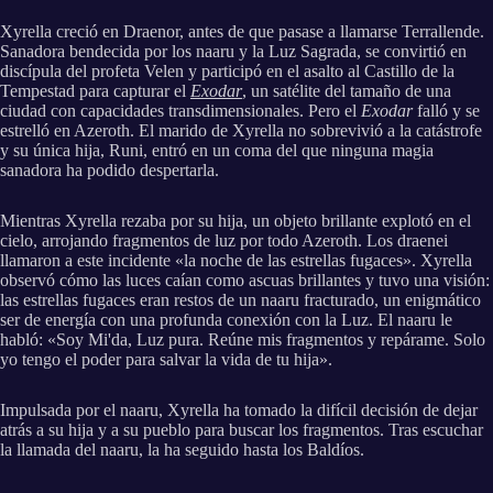
Xyrella creció en Draenor, antes de que pasase a llamarse Terrallende.
Sanadora bendecida por los naaru y la Luz Sagrada, se convirtió en
discípula del profeta Velen y participó en el asalto al Castillo de la
Tempestad para capturar el
Exodar
, un satélite del tamaño de una
ciudad con capacidades transdimensionales. Pero el
Exodar
falló y se
estrelló en Azeroth. El marido de Xyrella no sobrevivió a la catástrofe
y su única hija, Runi, entró en un coma del que ninguna magia
sanadora ha podido despertarla.
Mientras Xyrella rezaba por su hija, un objeto brillante explotó en el
cielo, arrojando fragmentos de luz por todo Azeroth. Los draenei
llamaron a este incidente «la noche de las estrellas fugaces». Xyrella
observó cómo las luces caían como ascuas brillantes y tuvo una visión:
las estrellas fugaces eran restos de un naaru fracturado, un enigmático
ser de energía con una profunda conexión con la Luz. El naaru le
habló: «Soy Mi'da, Luz pura. Reúne mis fragmentos y repárame. Solo
yo tengo el poder para salvar la vida de tu hija».
Impulsada por el naaru, Xyrella ha tomado la difícil decisión de dejar
atrás a su hija y a su pueblo para buscar los fragmentos. Tras escuchar
la llamada del naaru, la ha seguido hasta los Baldíos.