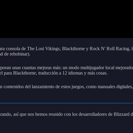
ara consola de The Lost Vikings, Blackthorne y Rock N' Roll Racing, lo
ad de rebobinar).
orporan unas cuantas mejoras más: un modo multijugador local mejorad
vel para Blackthorne, traducción a 12 idiomas y más cosas.
contenidos del lanzamiento de estos juegos, como manuales digitales, en
ando, así que nos hemos reunido con los desarrolladores de Blizzard de