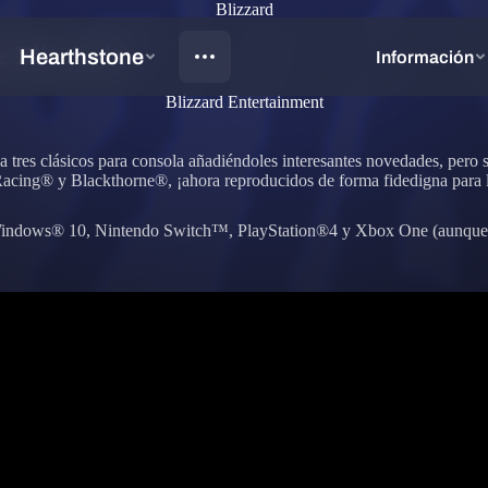
Blizzard
de Blizzard®
Blizzard Entertainment
a tres clásicos para consola añadiéndoles interesantes novedades, pero sin
Racing® y Blackthorne®, ¡ahora reproducidos de forma fidedigna para 
Windows® 10, Nintendo Switch™, PlayStation®4 y Xbox One (aunque l