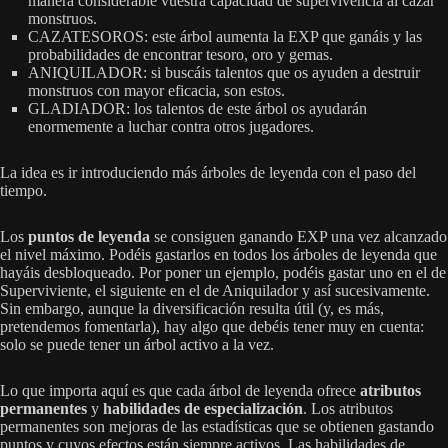
manera considerable vuestra capacidad de supervivencia al cazar
monstruos.
CAZATESOROS: este árbol aumenta la EXP que ganáis y las
probabilidades de encontrar tesoro, oro y gemas.
ANIQUILADOR: si buscáis talentos que os ayuden a destruir
monstruos con mayor eficacia, son estos.
GLADIADOR: los talentos de este árbol os ayudarán
enormemente a luchar contra otros jugadores.
La idea es ir introduciendo más árboles de leyenda con el paso del
tiempo.
Los
puntos de leyenda
se consiguen ganando EXP una vez alcanzado
el nivel máximo. Podéis gastarlos en todos los árboles de leyenda que
hayáis desbloqueado. Por poner un ejemplo, podéis gastar uno en el de
Superviviente, el siguiente en el de Aniquilador y así sucesivamente.
Sin embargo, aunque la diversificación resulta útil (y, es más,
pretendemos fomentarla), hay algo que debéis tener muy en cuenta:
solo se puede tener un árbol activo a la vez.
Lo que importa aquí es que cada árbol de leyenda ofrece
atributos
permanentes
y
habilidades de especialización
. Los atributos
permanentes son mejoras de las estadísticas que se obtienen gastando
puntos y cuyos efectos están siempre activos. Las habilidades de