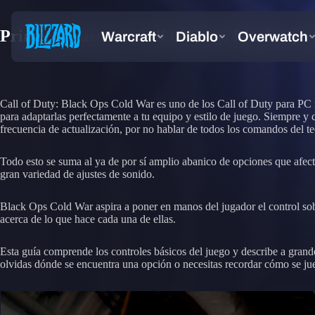
Primeros pasos en Call of Duty: Black Ops 
Call of Duty: Black Ops Cold War es uno de los Call of Duty para PC más
para adaptarlas perfectamente a tu equipo y estilo de juego. Siempre y c
frecuencia de actualización, por no hablar de todos los comandos del t
Todo esto se suma al ya de por sí amplio abanico de opciones que afect
gran variedad de ajustes de sonido.
Black Ops Cold War aspira a poner en manos del jugador el control sobr
acerca de lo que hace cada una de ellas.
Esta guía comprende los controles básicos del juego y describe a grand
olvidas dónde se encuentra una opción o necesitas recordar cómo se ju