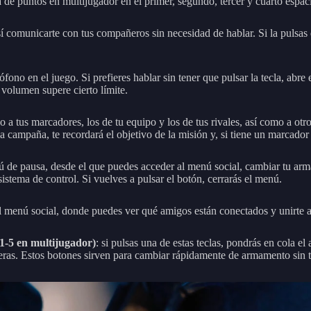
 de puntos en multijugador en el primer, segundo, tercer y cuarto espac
í comunicarte con tus compañeros sin necesidad de hablar. Si la pulsas d
ófono en el juego. Si prefieres hablar sin tener que pulsar la tecla, abr
 volumen supere cierto límite.
azo a tus marcadores, los de tu equipo y los de tus rivales, así como a 
 campaña, te recordará el objetivo de la misión y, si tiene un marcador 
nú de pausa, desde el que puedes acceder al menú social, cambiar tu ar
istema de control. Si vuelves a pulsar el botón, cerrarás el menú.
al menú social, donde puedes ver qué amigos están conectados y unirte a
 1-5 en multijugador)
: si pulsas una de estas teclas, pondrás en cola e
eras. Estos botones sirven para cambiar rápidamente de armamento sin t