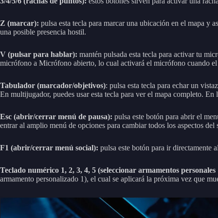
3/4/5/6 (rachas de puntos):
estos botones sirven para activar una racha
Z (marcar):
pulsa esta tecla para marcar una ubicación en el mapa y as
una posible presencia hostil.
V (pulsar para hablar):
mantén pulsada esta tecla para activar tu micr
micrófono a Micrófono abierto, lo cual activará el micrófono cuando el
Tabulador (marcador/objetivos)
: pulsa esta tecla para echar un vist
En multijugador, puedes usar esta tecla para ver el mapa completo. En la
Esc (abrir/cerrar menú de pausa):
pulsa este botón para abrir el me
entrar al amplio menú de opciones para cambiar todos los aspectos del s
F1 (abrir/cerrar menú social):
pulsa este botón para ir directamente 
Teclado numérico 1, 2, 3, 4, 5 (seleccionar armamentos personales
armamento personalizado 1), el cual se aplicará la próxima vez que mu