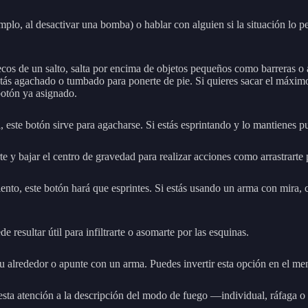
mplo, al desactivar una bomba) o hablar con alguien si la situación lo pe
os de un salto, salta por encima de objetos pequeños como barreras o al
ás agachado o tumbado para ponerte de pie. Si quieres sacar el máximo 
botón ya asignado.
este botón sirve para agacharse. Si estás esprintando y lo mantienes pul
te y bajar el centro de gravedad para realizar acciones como arrastrarte 
ento, este botón hará que esprintes. Si estás usando un arma con mira, 
resultar útil para infiltrarte o asomarte por las esquinas.
u alrededor o apunte con un arma. Puedes invertir esta opción en el me
esta atención a la descripción del modo de fuego —individual, ráfaga o