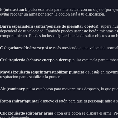
F (interactuar):
pulsa esta tecla para interactuar con un objeto (por eje
evitar recoger un arma por error, la opción está a tu disposición.
Barra espaciadora (saltar/ponerse de pie/saltar objetos):
supera huec
dependerá de tu velocidad. También puedes usar este botón mientras est
comportamiento. Puedes incluso asignar la tecla de saltar objetos a un 
C (agacharse/deslizarse):
si te estás moviendo a una velocidad normal, 
Ctrl izquierdo (echarse cuerpo a tierra):
pulsa esta tecla para tumbar
Mayús izquierda (esprintar/estabilizar puntería):
si estás en movimi
respiración para estabilizar la puntería.
Alt (caminar):
pulsa este botón para moverte más despacio, lo que puede 
Ratón (mirar/apuntar):
mueve el ratón para que tu personaje mire a s
Clic izquierdo (disparar arma):
con este botón se dispara el arma. Pr
seguir disparando.