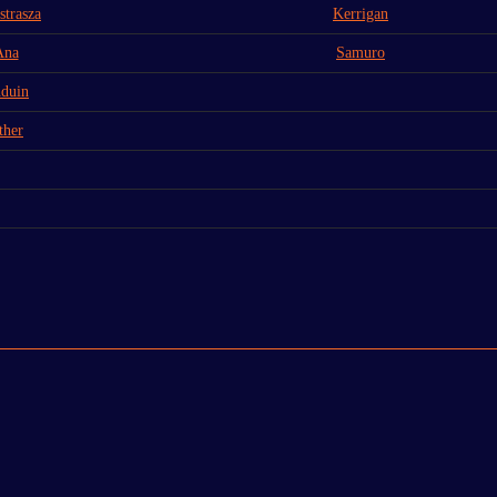
strasza
Kerrigan
Ana
Samuro
duin
ther