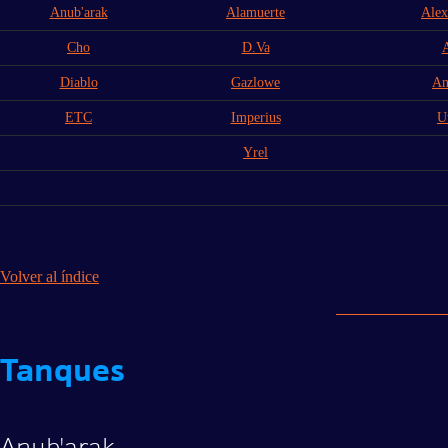
Anub'arak
Alamuerte
Alex
Cho
D.Va
Diablo
Gazlowe
An
ETC
Imperius
U
Yrel
Volver al índice
Tanques
Anub'arak