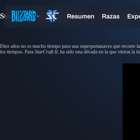
StarCraft II cumple 10 años – ¡Celebradlo 
Diez años no es mucho tiempo para una superportanaves que recorre la ga
los tiempos. Para
StarCraft II
, ha sido una década en la que vieron la 