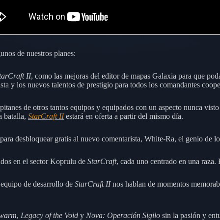
lgunos de nuestros planes:
tarCraft II
, como las mejoras del editor de mapas Galaxia para que pod
a y los nuevos talentos de prestigio para todos los comandantes coope
pitanes de otros tantos equipos y equipados con un aspecto nunca visto
a batalla,
StarCraft II
estará en oferta a partir del mismo día.
/8 para desbloquear gratis al nuevo comentarista, White-Ra, el genio de lo
tados en el sector Koprulu de
StarCraft
, cada uno centrado en una raza. 
 equipo de desarrollo de
StarCraft II
nos hablan de momentos memorables,
Swarm
,
Legacy of the Void
y
Nova: Operación Sigilo
sin la pasión y ent