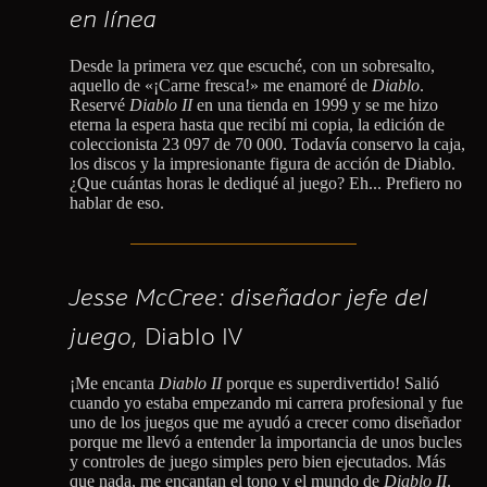
en línea
Desde la primera vez que escuché, con un sobresalto,
aquello de «¡Carne fresca!» me enamoré de
Diablo
.
Reservé
Diablo II
en una tienda en 1999 y se me hizo
eterna la espera hasta que recibí mi copia, la edición de
coleccionista 23 097 de 70 000. Todavía conservo la caja,
los discos y la impresionante figura de acción de Diablo.
¿Que cuántas horas le dediqué al juego? Eh... Prefiero no
hablar de eso.
Jesse McCree: diseñador jefe del
juego,
Diablo IV
¡Me encanta
Diablo II
porque es superdivertido! Salió
cuando yo estaba empezando mi carrera profesional y fue
uno de los juegos que me ayudó a crecer como diseñador
porque me llevó a entender la importancia de unos bucles
y controles de juego simples pero bien ejecutados. Más
que nada, me encantan el tono y el mundo de
Diablo II
.