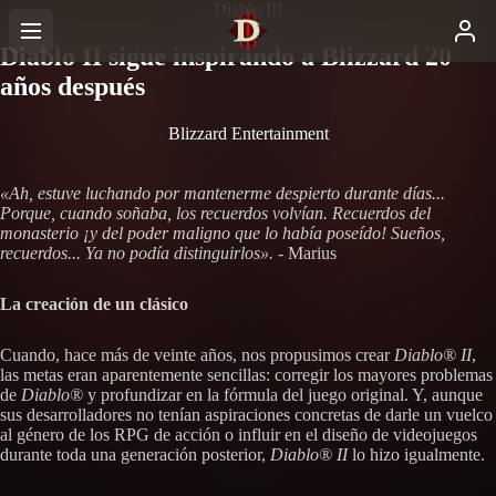
Diablo III
Diablo II sigue inspirando a Blizzard 20
años después
Blizzard Entertainment
«Ah, estuve luchando por mantenerme despierto durante días...
Porque, cuando soñaba, los recuerdos volvían. Recuerdos del
monasterio ¡y del poder maligno que lo había poseído! Sueños,
recuerdos... Ya no podía distinguirlos».
- Marius
La creación de un clásico
Cuando, hace más de veinte años, nos propusimos crear
Diablo® II
,
las metas eran aparentemente sencillas: corregir los mayores problemas
de
Diablo®
y profundizar en la fórmula del juego original. Y, aunque
sus desarrolladores no tenían aspiraciones concretas de darle un vuelco
al género de los RPG de acción o influir en el diseño de videojuegos
durante toda una generación posterior,
Diablo® II
lo hizo igualmente.