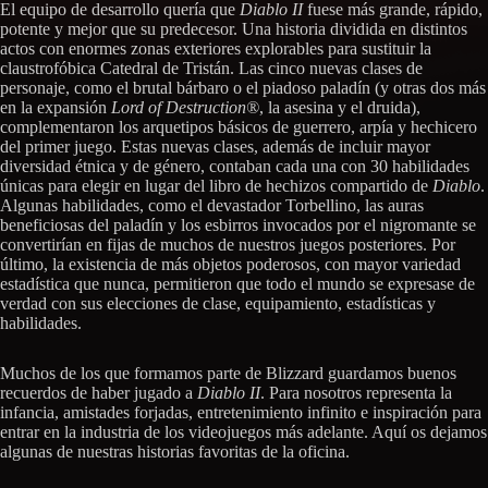
El equipo de desarrollo quería que
Diablo II
fuese más grande, rápido,
potente y mejor que su predecesor. Una historia dividida en distintos
actos con enormes zonas exteriores explorables para sustituir la
claustrofóbica Catedral de Tristán. Las cinco nuevas clases de
personaje, como el brutal bárbaro o el piadoso paladín (y otras dos más
en la expansión
Lord of Destruction®
, la asesina y el druida),
complementaron los arquetipos básicos de guerrero, arpía y hechicero
del primer juego. Estas nuevas clases, además de incluir mayor
diversidad étnica y de género, contaban cada una con 30 habilidades
únicas para elegir en lugar del libro de hechizos compartido de
Diablo
.
Algunas habilidades, como el devastador Torbellino, las auras
beneficiosas del paladín y los esbirros invocados por el nigromante se
convertirían en fijas de muchos de nuestros juegos posteriores. Por
último, la existencia de más objetos poderosos, con mayor variedad
estadística que nunca, permitieron que todo el mundo se expresase de
verdad con sus elecciones de clase, equipamiento, estadísticas y
habilidades.
Muchos de los que formamos parte de Blizzard guardamos buenos
recuerdos de haber jugado a
Diablo II
. Para nosotros representa la
infancia, amistades forjadas, entretenimiento infinito e inspiración para
entrar en la industria de los videojuegos más adelante. Aquí os dejamos
algunas de nuestras historias favoritas de la oficina.