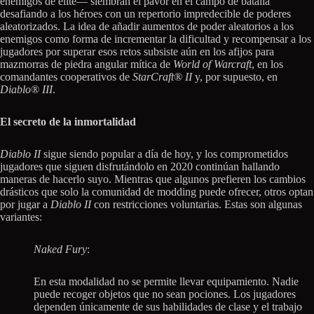
enemigos de élite— siembran el pavor en el campo de batalla
desafiando a los héroes con un repertorio impredecible de poderes
aleatorizados. La idea de añadir aumentos de poder aleatorios a los
enemigos como forma de incrementar la dificultad y recompensar a los
jugadores por superar esos retos subsiste aún en los afijos para
mazmorras de piedra angular mítica de
World of Warcraft
, en los
comandantes cooperativos de
StarCraft® II
y, por supuesto, en
Diablo® III
.
El secreto de la inmortalidad
Diablo II
sigue siendo popular a día de hoy, y los comprometidos
jugadores que siguen disfrutándolo en 2020 continúan hallando
maneras de hacerlo suyo. Mientras que algunos prefieren los cambios
drásticos que solo la comunidad de modding puede ofrecer, otros optan
por jugar a
Diablo II
con restricciones voluntarias. Estas son algunas
variantes:
Naked Fury
:
En esta modalidad no se permite llevar equipamiento. Nadie
puede recoger objetos que no sean pociones. Los jugadores
dependen únicamente de sus habilidades de clase y el trabajo