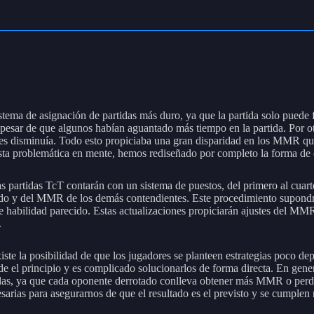
ema de asignación de partidas más duro, ya que la partida solo puede f
pesar de que algunos habían aguantado más tiempo en la partida. Por ot
s disminuía. Todo esto propiciaba una gran disparidad en los MMR que
sta problemática en mente, hemos rediseñado por completo la forma de 
s partidas TcT contarán con un sistema de puestos, del primero al cuarto
do y del MMR de los demás contendientes. Este procedimiento supond
de habilidad parecido. Estas actualizaciones propiciarán ajustes del MM
.
iste la posibilidad de que los jugadores se planteen estrategias poco d
de el principio y es complicado solucionarlos de forma directa. En gen
idas, ya que cada oponente derrotado conlleva obtener más MMR o perder
arias para asegurarnos de que el resultado es el previsto y se cumplen 