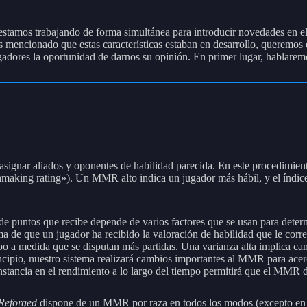
, estamos trabajando de forma simultánea para introducir novedades en e
 mencionado que estas características estaban en desarrollo, queremos
ugadores la oportunidad de darnos su opinión. En primer lugar, hablarem
 asignar aliados y oponentes de habilidad parecida. En este procedimient
king rating»). Un MMR alto indica un jugador más hábil, y el índice n
 de puntos que recibe depende de varios factores que se usan para deter
ma de que un jugador ha recibido la valoración de habilidad que le corre
o a medida que se disputan más partidas. Una varianza alta implica camb
ipio, nuestro sistema realizará cambios importantes al MMR para acerca
stancia en el rendimiento a lo largo del tiempo permitirá que el MMR d
Reforged
dispone de un MMR por raza en todos los modos (excepto en e