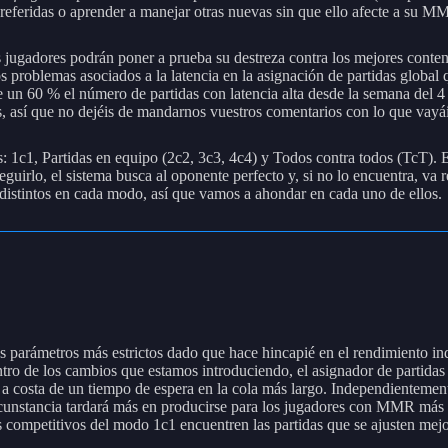
preferidas o aprender a manejar otras nuevas sin que ello afecte a su M
os jugadores podrán poner a prueba su destreza contra los mejores conte
os problemas asociados a la latencia en la asignación de partidas globa
e un 60 % el número de partidas con latencia alta desde la semana del 4
s, así que no dejéis de mandarnos vuestros comentarios con lo que vay
s: 1c1, Partidas en equipo (2c2, 3c3, 4c4) y Todos contra todos (TcT). 
guirlo, el sistema busca al oponente perfecto y, si no lo encuentra, va
n distintos en cada modo, así que vamos a ahondar en cada uno de ellos.
os parámetros más estrictos dado que hace hincapié en el rendimiento in
ntro de los cambios que estamos introduciendo, el asignador de partidas
so a costa de un tiempo de espera en la cola más largo. Independienteme
cunstancia tardará más en producirse para los jugadores con MMR más al
competitivos del modo 1c1 encuentren las partidas que se ajusten mejor