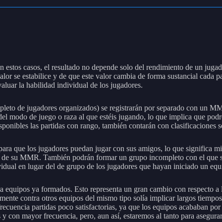
, en estos casos, el resultado no depende solo del rendimiento de un ju
lor se estabilice y de que este valor cambia de forma sustancial cada pa
luar la habilidad individual de los jugadores.
eto de jugadores organizados) se registrarán por separado con un MMR 
modo de juego o raza al que estéis jugando, lo que implica que podréis
sponibles las partidas con rango, también contarán con clasificaciones 
para que los jugadores puedan jugar con sus amigos, lo que significa m
n de su MMR. También podrán formar un grupo incompleto con el que se 
vidual en lugar del de grupo de los jugadores que hayan iniciado un eq
tra equipos ya formados. Esto representa un gran cambio con respecto a 
nte contra otros equipos del mismo tipo solía implicar largos tiempos 
ecuencia partidas poco satisfactorias, ya que los equipos acababan por 
 y con mayor frecuencia, pero, aun así, estaremos al tanto para asegurar