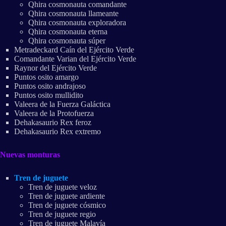
Qhira cosmonauta comandante
Qhira cosmonauta llameante
Qhira cosmonauta exploradora
Qhira cosmonauta eterna
Qhira cosmonauta súper
Metradeckard Caín del Ejército Verde
Comandante Varian del Ejército Verde
Raynor del Ejército Verde
Puntos osito amargo
Puntos osito andrajoso
Puntos osito mullidito
Valeera de la Fuerza Galáctica
Valeera de la Protofuerza
Dehakasaurio Rex feroz
Dehakasaurio Rex extremo
Nuevas monturas
Tren de juguete
Tren de juguete veloz
Tren de juguete ardiente
Tren de juguete cósmico
Tren de juguete regio
Tren de juguete Malavía