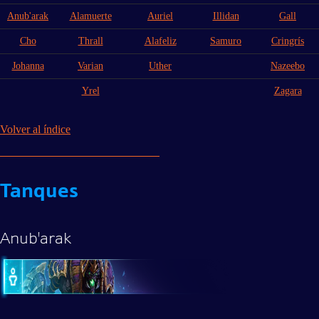
Anub'arak
Alamuerte
Auriel
Illidan
Gall
Cho
Thrall
Alafeliz
Samuro
Cringrís
Johanna
Varian
Uther
Nazeebo
Yrel
Zagara
Volver al índice
Tanques
Anub'arak