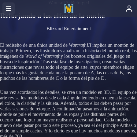
Warcraft 3: Reforged
Reforjando a los elfos de la noche
Blizzard Entertainment
El rediseño de una única unidad de
Warcraft III
implica un montón de
trabajo. Primero, los ilustradores analizan la historia del mundo real, las
imágenes de
World of Warcraft
y los bocetos originales del juego en
busca de inspiración. Tras esta fase de investigación, crean varias
ilustraciones que revisa todo el equipo de arte, cuyos miembros eligen
lo que más les gusta de cada una: la postura de A, las cejas de B, los
pinchos de las hombreras de C o la forma del pie de D.
Una vez acordados los detalles, se crea un modelo en 3D. El equipo de
arte revisa los modelos desde cada ángulo teniendo en cuenta la escala,
el color, la claridad y la silueta. Además, todos ellos deben pasar por
varias sesiones de retoque. A continuación pasamos a la animación,
donde se pule el movimiento de las ropas y las distintas partes del
cuerpo para lograr un mayor realismo y personalidad. Cada modelo
nuevo debe pasar por todo este proceso, ya sea el del príncipe Arthas o
el de un simple cactus. Y lo cierto es que hay muchos modelos nuevos,
más de 700.