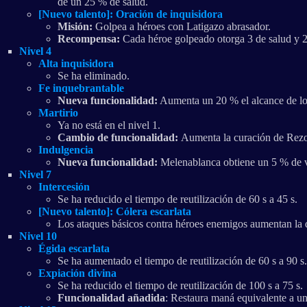
de un 25 % de salud.
[Nuevo talento]: Oración de inquisidora
Misión:
Golpea a héroes con Latigazo abrasador.
Recompensa:
Cada héroe golpeado otorga 3 de salud y 
Nivel 4
Alta inquisidora
Se ha eliminado.
Fe inquebrantable
Nueva funcionalidad:
Aumenta un 20 % el alcance de los
Martirio
Ya no está en el nivel 1.
Cambio de funcionalidad:
Aumenta la curación de Rezo
Indulgencia
Nueva funcionalidad:
Melenablanca obtiene un 5 % de v
Nivel 7
Intercesión
Se ha reducido el tiempo de reutilización de 60 s a 45 s.
[Nuevo talento]: Cólera escarlata
Los ataques básicos contra héroes enemigos aumentan la d
Nivel 10
Égida escarlata
Se ha aumentado el tiempo de reutilización de 60 s a 90 s.
Expiación divina
Se ha reducido el tiempo de reutilización de 100 s a 75 s.
Funcionalidad añadida
: Restaura maná equivalente a un