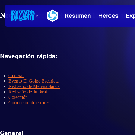
Notas del parche del RPP de Heroes of the 
Navegación rápida:
General
Evento El Golpe Escarlata
Rediseño de Melenablanca
Rediseño de Junkrat
Colección
Corrección de errores
General