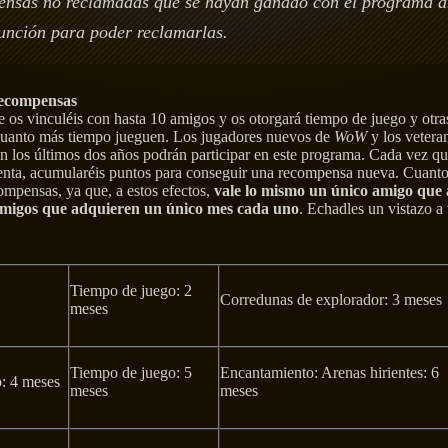
ensas no reclamadas que se hayan ganado con el programa a
función para poder reclamarlas.
recompensas
 os vinculéis con hasta 10 amigos y os otorgará tiempo de juego y otr
cuanto más tiempo jueguen. Los jugadores nuevos de
WoW
y los veter
n los últimos dos años podrán participar en este programa. Cada vez qu
enta, acumularéis puntos para conseguir una recompensa nueva. Cuanto
ompensas, ya que, a estos efectos,
vale lo mismo un único amigo que 
amigos que adquieren un único mes cada uno
. Echadles un vistazo a
Tiempo de juego: 2
Corredunas de explorador: 3 meses
meses
Tiempo de juego: 5
Encantamiento: Arenas hirientes: 6
: 4 meses
meses
meses