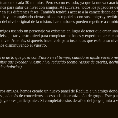
amente cada 30 minutos. Pero eso no es todo, ya que la nueva caracter
ca para subir de nivel con amigos. Al activarse, todos los jugadores de
en sus diferentes fases. También tendréis acceso a la característica de 
ya hayan completado ciertas misiones repetirlas con sus amigos y recib
a del nivel original de la misión. Las misiones pueden repetirse a camb
 amigos usando un personaje ya existente en lugar de tener que crear u
déis ajustar vuestro nivel para completar misiones y experimentar el c
 nivel. Además, si queréis hacer cola para instancias que estén a su ni
los disminuyendo el vuestro.
rio de lo que pasa con Paseo en el tiempo, cuando se ajuste vuestro niv
sitos que excedan vuestro nivel reducido (como rasgos de azerita, hechi
 de abalorios).
tros amigos, hemos creado un nuevo panel de Recluta a un amigo donde
sa, además de concederos acceso a la sincronización de grupo. Este pan
 jugadores participantes. Si completáis estos desafíos del juego junto a v