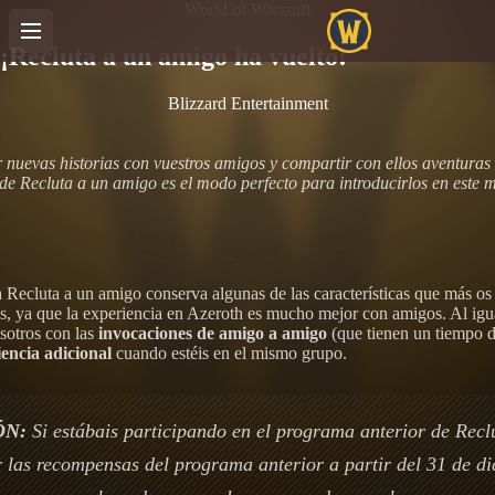
World of Warcraft
¡Recluta a un amigo ha vuelto!
Blizzard Entertainment
 nuevas historias con vuestros amigos y compartir con ellos aventuras 
e Recluta a un amigo es el modo perfecto para introducirlos en este 
Recluta a un amigo conserva algunas de las características que más os
 ya que la experiencia en Azeroth es mucho mejor con amigos. Al igual
osotros con las
invocaciones de amigo a amigo
(que tienen un tiempo d
encia adicional
cuando estéis en el mismo grupo.
ÓN:
Si estábais participando en el programa anterior de Recl
r las recompensas del programa anterior a partir del 31 de d