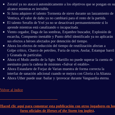
Zeratul ya no atacará automáticamente a los objetivos que se pongan en su
alcance mientras es invisible.
Si Jaina adquiere el talento Tormenta de nieve durante un lanzamiento de
Ventisca, el valor de daño ya no cambiará para el resto de la partida.
El talento Serafín de Yrel ya no se desactivará permanentemente si lo
aprende mientras está canalizando o incapacitada.
Viento cegador, Daga de las sombras, Enjambre buscador, Explosión de
escarcha, Compuesto inestable y Punto débil identificado ya no aplicarán
sus efectos a héroes afectados por detención del tiempo.
Ahora los efectos de reducción del tiempo de reutilización afectan a
Golpe crítico, Charco de petróleo, Furia de rayos, Asolar, Estampar barril
y Granada de partículas.
Ahora el Modo asedio de la Sgto. Martillo no puede superar la cuenta de
asesinatos para la cadena de misiones «Salvar el establo».
Ahora Estandarte de Forjaz de Varian muestra de forma correcta la
interfaz de sanación adicional cuando se mejora con Gloria a la Alianza.
Ahora Uther puede usar /bailar y /provocar durante Vanguardia eterna.
Volver al índice
Haced clic aquí para comentar esta publicación con otros jugadores en los
foros oficiales de
Heroes of the Storm
(en inglés)
.