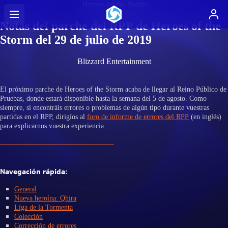
Heroes of the Storm
Notas del parche del RPP de Heroes of the
Storm del 29 de julio de 2019
Blizzard Entertainment
El próximo parche de Heroes of the Storm acaba de llegar al Reino Público de
Pruebas, donde estará disponible hasta la semana del 5 de agosto. Como
siempre, si encontráis errores o problemas de algún tipo durante vuestras
partidas en el RPP, dirigíos al
foro de informe de errores del RPP
(en inglés)
para explicarnos vuestra experiencia.
Navegación rápida:
General
Nueva heroína: Qhira
Liga de la Tormenta
Colección
Corrección de errores