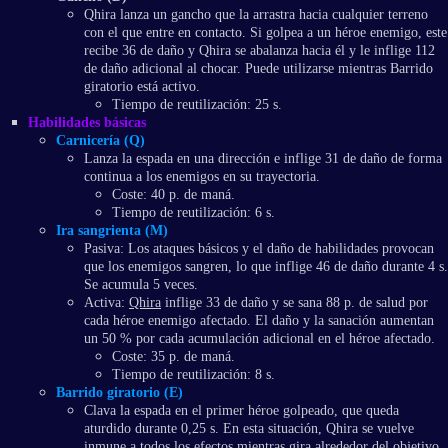
Qhira lanza un gancho que la arrastra hacia cualquier terreno
con el que entre en contacto. Si golpea a un héroe enemigo, este
recibe 36 de daño y Qhira se abalanza hacia él y le inflige 112
de daño adicional al chocar. Puede utilizarse mientras Barrido
giratorio está activo.
Tiempo de reutilización: 25 s.
Habilidades básicas
Carnicería (Q)
Lanza la espada en una dirección e inflige 31 de daño de forma
continua a los enemigos en su trayectoria.
Coste: 40 p. de maná.
Tiempo de reutilización: 6 s.
Ira sangrienta (M)
Pasiva: Los ataques básicos y el daño de habilidades provocan
que los enemigos sangren, lo que inflige 46 de daño durante 4 s.
Se acumula 5 veces.
Activa:
Qhira
inflige 33 de daño y se sana 88 p. de salud por
cada héroe enemigo afectado. El daño y la sanación aumentan
un 50 % por cada acumulación adicional en el héroe afectado.
Coste: 35 p. de maná.
Tiempo de reutilización: 8 s.
Barrido giratorio (E)
Clava la espada en el primer héroe golpeado, que queda
aturdido durante 0,25 s. En esta situación, Qhira se vuelve
inmune a todos los efectos mientras gira alrededor del objetivo