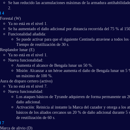
Se han reducido las acumulaciones máximas de la armadura antihabilidade
2.
l 4
Forestal (W)
Ya no está en el nivel 1.
Se ha aumentado el daño adicional por distancia recorrida del 75 % al 15
Funcionalidad añadida:
Se puede activar para que el siguiente Centinela atraviese a todos los 
Tiempo de reutilización de 30 s.
Resplandor lunar (E)
Ya no está en el nivel 1.
Nueva funcionalidad:
Aumenta el alcance de Bengala lunar un 50 %.
Misión: Alcanzar a un héroe aumenta el daño de Bengala lunar un 5 
un máximo de 100 %.
Aura de disparo certero (activo)
Ya no está en el nivel 7.
Nueva funcionalidad:
Los ataques básicos de Tyrande adquieren de forma permanente un 
daño adicional.
Activación: Reinicia al instante la Marca del cazador y otorga a los a
básicos de los aliados cercanos un 20 % de daño adicional durante 5
de reutilización de 60 s.
l 7
Marca de alivio (D)