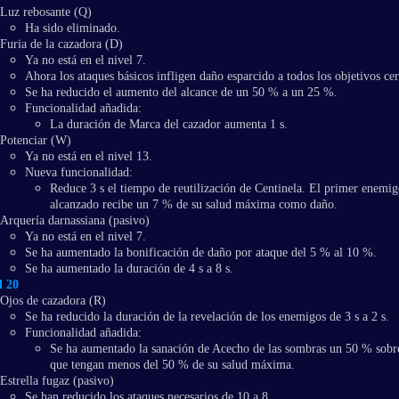
Luz rebosante (Q)
Ha sido eliminado.
Furia de la cazadora (D)
Ya no está en el nivel 7.
Ahora los ataques básicos infligen daño esparcido a todos los objetivos ce
Se ha reducido el aumento del alcance de un 50 % a un 25 %.
Funcionalidad añadida:
La duración de Marca del cazador aumenta 1 s.
Potenciar (W)
Ya no está en el nivel 13.
Nueva funcionalidad:
Reduce 3 s el tiempo de reutilización de Centinela. El primer enemi
alcanzado recibe un 7 % de su salud máxima como daño.
Arquería darnassiana (pasivo)
Ya no está en el nivel 7.
Se ha aumentado la bonificación de daño por ataque del 5 % al 10 %.
Se ha aumentado la duración de 4 s a 8 s.
l 20
Ojos de cazadora (R)
Se ha reducido la duración de la revelación de los enemigos de 3 s a 2 s.
Funcionalidad añadida:
Se ha aumentado la sanación de Acecho de las sombras un 50 % sobre
que tengan menos del 50 % de su salud máxima.
Estrella fugaz (pasivo)
Se han reducido los ataques necesarios de 10 a 8.