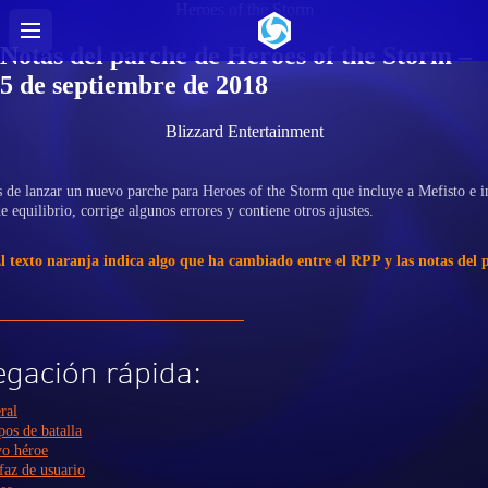
Heroes of the Storm
Notas del parche de Heroes of the Storm –
5 de septiembre de 2018
Blizzard Entertainment
de lanzar un nuevo parche para Heroes of the Storm que incluye a Mefisto e i
 equilibrio, corrige algunos errores y contiene otros ajustes.
 texto naranja indica algo que ha cambiado entre el RPP y las notas del 
gación rápida:
ral
os de batalla
o héroe
faz de usuario