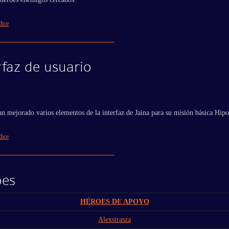
dice
rfaz de usuario
an mejorado varios elementos de la interfaz de Jaina para su misión básica Hipo
dice
oes
HÉROES DE APOYO
Alexstrasza