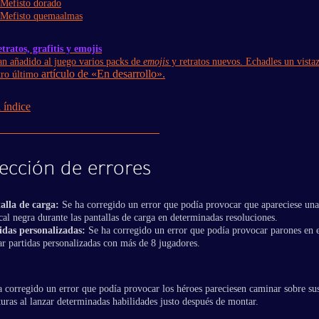
Mefisto dorado
Mefisto quemaalmas
tratos, grafitis y emojis
an añadido al juego varios packs de
emojis
y retratos nuevos. Echadles un vista
artículo de «En desarrollo».
tro último
 índice
ección de errores
alla de carga:
Se ha corregido un error que podía provocar que apareciese una
cal negra durante las pantallas de carga en determinadas resoluciones.
idas personalizadas:
Se ha corregido un error que podía provocar parones en e
iar partidas personalizadas con más de 8 jugadores.
a corregido un error que podía provocar los héroes pareciesen caminar sobre su
uras al lanzar determinadas habilidades justo después de montar.