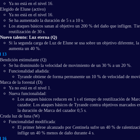
Ya no está en el nivel 16.
Elegido de Elune (activo)
Ya no está en el nivel 16.
Se ha aumentado la duración de 5 s a 10 s.
Los ataques básicos sanan al objetivo un 200 % del daño que infligen. T
reutilización de 30 s.
Nuevo talento: Luz eterna (Q)
Si la segunda carga de Luz de Elune se usa sobre un objetivo diferente, la
aumenta un 40 %.
l 13
Bendición estimulante (Q)
Se ha disminuido la velocidad de movimiento de un 30 % a un 20 %.
Funcionalidad añadida:
Tyrande obtiene de forma permanente un 10 % de velocidad de mov
Marca de la forestal (D)
Ya no está en el nivel 1.
Nueva funcionalidad:
Los ataques básicos reducen en 1 s el tiempo de reutilización de Marc
cazador. Los ataques básicos de Tyrande contra objetivos marcados e
la duración de Marca del cazador 0,5 s.
Cruda luz de luna (W)
Funcionalidad modificada:
El primer héroe alcanzado por Centinela sufre un 40 % de ralentizac
inflige un 40 % menos de daño durante 4 s.
l 16