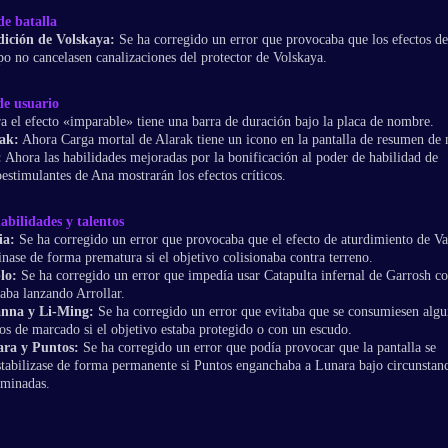
e batalla
ición de Volskaya:
Se ha corregido un error que provocaba que los efectos de
po no cancelasen canalizaciones del protector de Volskaya.
de usuario
a el efecto «imparable» tiene una barra de duración bajo la placa de nombre.
ak:
Ahora Carga mortal de Alarak tiene un icono en la pantalla de resumen de 
:
Ahora las habilidades mejoradas por la bonificación al poder de habilidad de
estimulantes de Ana mostrarán los efectos críticos.
abilidades y talentos
ia:
Se ha corregido un error que provocaba que el efecto de aturdimiento de Va
inase de forma prematura si el objetivo colisionaba contra terreno.
lo:
Se ha corregido un error que impedía usar Catapulta infernal de Garrosh c
taba lanzando Arrollar.
nna y Li-Ming:
Se ha corregido un error que evitaba que se consumiesen alg
tos de marcado si el objetivo estaba protegido o con un escudo.
ra y Puntos:
Se ha corregido un error que podía provocar que la pantalla se
stabilizase de forma permanente si Puntos enganchaba a Lunara bajo circunstanc
rminadas.