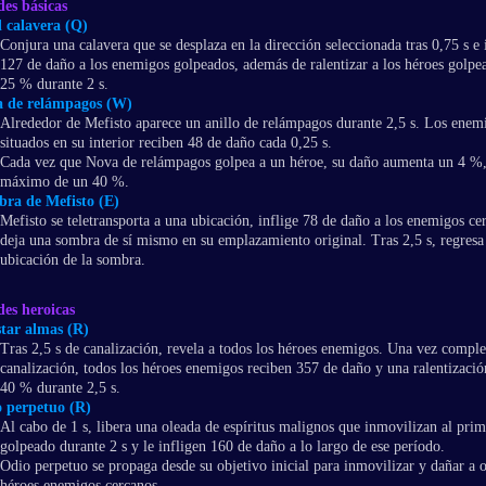
es básicas
l calavera (Q)
Conjura una calavera que se desplaza en la dirección seleccionada tras 0,75 s e 
127 de daño a los enemigos golpeados, además de ralentizar a los héroes golpe
25 % durante 2 s.
 de relámpagos (W)
Alrededor de Mefisto aparece un anillo de relámpagos durante 2,5 s. Los enem
situados en su interior reciben 48 de daño cada 0,25 s.
Cada vez que Nova de relámpagos golpea a un héroe, su daño aumenta un 4 %,
máximo de un 40 %.
ra de Mefisto (E)
Mefisto se teletransporta a una ubicación, inflige 78 de daño a los enemigos ce
deja una sombra de sí mismo en su emplazamiento original. Tras 2,5 s, regresa 
ubicación de la sombra.
des heroicas
tar almas (R)
Tras 2,5 s de canalización, revela a todos los héroes enemigos. Una vez comple
canalización, todos los héroes enemigos reciben 357 de daño y una ralentizació
40 % durante 2,5 s.
 perpetuo (R)
Al cabo de 1 s, libera una oleada de espíritus malignos que inmovilizan al pri
golpeado durante 2 s y le infligen 160 de daño a lo largo de ese período.
Odio perpetuo se propaga desde su objetivo inicial para inmovilizar y dañar a o
héroes enemigos cercanos.