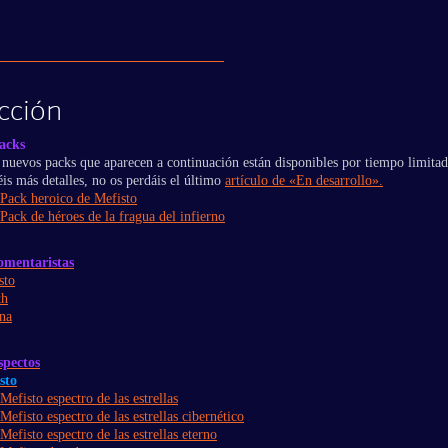
cción
acks
 nuevos packs que aparecen a continuación están disponibles por tiempo limitad
éis más detalles, no os perdáis el último
artículo de «En desarrollo».
Pack heroico de Mefisto
Pack de héroes de la fragua del infierno
omentaristas
sto
th
na
spectos
sto
Mefisto espectro de las estrellas
Mefisto espectro de las estrellas cibernético
Mefisto espectro de las estrellas eterno