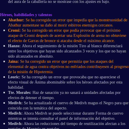
del aura de la caballería no se mostrase con los ajustes en bajo.
Héroes, habilidades y talentos
Abathur:
Se ha corregido un error que impedía que la monstruosidad de
Abathur aumentase su daño al morir esbirros enemigos cercanos.
Cromi:
Se ha corregido un error que podía provocar que el próximo
ataque de Cromi después de acertar una Explosión de arena no obtuviese
el efecto de Garras de bronce si atacaba desde el máximo alcance.
Hanzo:
Ahora el seguimiento de la misión Tiro al blanco diferenciará
entre los objetivos que hayan sido alcanzados 3 veces y los que no hayan
sido alcanzados en absoluto.
Jaina:
Se ha corregido un error que permitía que los ataques del
elemental de agua contra objetivos no enfriados contribuyesen al progreso
de la misión de Hipotermia.
Leoric:
Se ha corregido un error que provocaba que no apareciese el
efecto visual de Ánima abominable sobre los héroes afectados por esta
habilidad.
Tte.
Morales:
Haz de sanación ya no sanará a unidades afectadas por
efectos de detener el tiempo.
Medivh:
Se ha actualizado el cuervo de Medivh magus el Negro para que
coincida con la temática del aspecto.
Medivh:
Ahora Medivh se puede seleccionar durante Forma de cuervo
mientras se intenta consultar el panel de información del objetivo.
Medivh:
Ahora las reducciones del tiempo de reutilización afectan a los
portales de Maestría en portales.