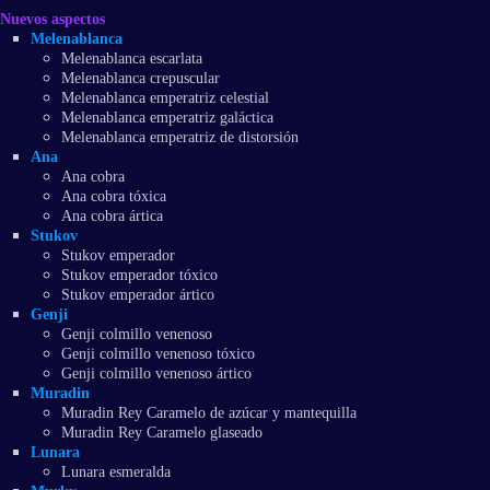
Nuevos aspectos
Melenablanca
Melenablanca escarlata
Melenablanca crepuscular
Melenablanca emperatriz celestial
Melenablanca emperatriz galáctica
Melenablanca emperatriz de distorsión
Ana
Ana cobra
Ana cobra tóxica
Ana cobra ártica
Stukov
Stukov emperador
Stukov emperador tóxico
Stukov emperador ártico
Genji
Genji colmillo venenoso
Genji colmillo venenoso tóxico
Genji colmillo venenoso ártico
Muradin
Muradin Rey Caramelo de azúcar y mantequilla
Muradin Rey Caramelo glaseado
Lunara
Lunara esmeralda