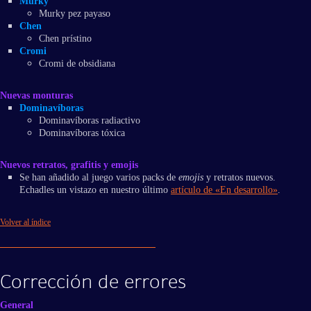
Murky
Murky pez payaso
Chen
Chen prístino
Cromi
Cromi de obsidiana
Nuevas monturas
Dominavíboras
Dominavíboras radiactivo
Dominavíboras tóxica
Nuevos retratos, grafitis y emojis
Se han añadido al juego varios packs de
emojis
y retratos nuevos.
Echadles un vistazo en nuestro último
artículo de «En desarrollo»
.
Volver al índice
Corrección de errores
General