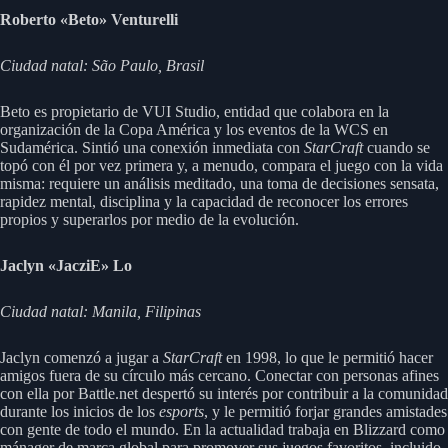
Roberto «Beto» Venturelli
Ciudad natal: São Paulo, Brasil
Beto es propietario de VUI Studio, entidad que colabora en la
organización de la Copa América y los eventos de la WCS en
Sudamérica. Sintió una conexión inmediata con
StarCraft
cuando se
topó con él por vez primera y, a menudo, compara el juego con la vida
misma: requiere un análisis meditado, una toma de decisiones sensata,
rapidez mental, disciplina y la capacidad de reconocer los errores
propios y superarlos por medio de la evolución.
Jaclyn «JacziE» Lo
Ciudad natal: Manila, Filipinas
Jaclyn comenzó a jugar a
StarCraft
en 1998, lo que le permitió hacer
amigos fuera de su círculo más cercano. Conectar con personas afines
con ella por Battle.net despertó su interés por contribuir a la comunidad
durante los inicios de los
esports
, y le permitió forjar grandes amistades
con gente de todo el mundo. En la actualidad trabaja en Blizzard como
mánager de marca global para promover sus juegos favoritos, incluido