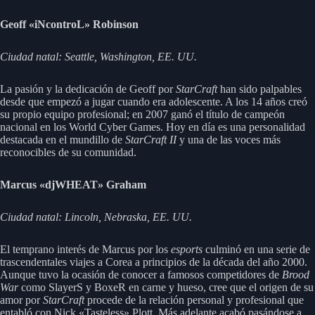
Geoff «iNcontroL» Robinson
Ciudad natal: Seattle, Washington, EE. UU.
La pasión y la dedicación de Geoff por
StarCraft
han sido palpables
desde que empezó a jugar cuando era adolescente. A los 14 años creó
su propio equipo profesional; en 2007 ganó el título de campeón
nacional en los World Cyber Games. Hoy en día es una personalidad
destacada en el mundillo de
StarCraft II
y una de las voces más
reconocibles de su comunidad.
Marcus «djWHEAT» Graham
Ciudad natal: Lincoln, Nebraska, EE. UU.
El temprano interés de Marcus por los
esports
culminó en una serie de
trascendentales viajes a Corea a principios de la década del año 2000.
Aunque tuvo la ocasión de conocer a famosos competidores de
Brood
War
como SlayerS y BoxeR en carne y hueso, cree que el origen de su
amor por
StarCraft
procede de la relación personal y profesional que
entabló con Nick «Tasteless» Plott. Más adelante acabó pasándose a