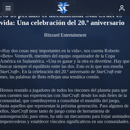
StarCraft II
No os perdáis el documental StarCraft es
vida: Una celebración del 20.º aniversario
Blizzard Entertainment
«Hay dos cosas muy importantes en la vida», nos cuenta Roberto
«Beto» Venturelli, miembro del equipo organizador de la Copa
América en Sudamérica. «Una es ganar y la otra es divertirse. Hay que
buscar siempre el equilibrio entre las dos. Esto es lo que nos enseña
StarCraft
». En la celebración del 20.º aniversario de
StarCraft
este
mes, las palabras de Beto reflejan una temática común.
Hemos reunido a jugadores de todos los rincones del planeta para que
nos cuenten sus experiencias con
StarCraft
: desde los más fieles de la
comunidad, que contribuyeron a consolidar el mundillo del juego,
hasta aquellos que representan la próxima generación. Para algunos de
ellos,
StarCraft
tiene tanto de juego como de herramienta de
autosuperación; para otros, ha sido un mecanismo para forjar amistades
imperecederas y establecer vínculos significativos en sus comunidades.