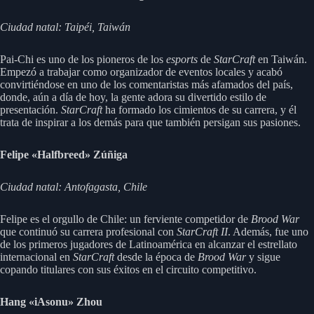
Ciudad natal: Taipéi, Taiwán
Pai-Chi es uno de los pioneros de los
esports
de
StarCraft
en Taiwán.
Empezó a trabajar como organizador de eventos locales y acabó
convirtiéndose en uno de los comentaristas más afamados del país,
donde, aún a día de hoy, la gente adora su divertido estilo de
presentación.
StarCraft
ha formado los cimientos de su carrera, y él
trata de inspirar a los demás para que también persigan sus pasiones.
Felipe «Halfbreed» Zúñiga
Ciudad natal: Antofagasta, Chile
Felipe es el orgullo de Chile: un ferviente competidor de
Brood War
que continuó su carrera profesional con
StarCraft II
. Además, fue uno
de los primeros jugadores de Latinoamérica en alcanzar el estrellato
internacional en
StarCraft
desde la época de
Brood War
y sigue
copando titulares con sus éxitos en el circuito competitivo.
Hang «iAsonu» Zhou