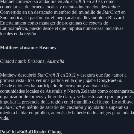
Manuel comenzó su andadura en
StarCraft II
en 2010, como
comentarista de torneos locales y eventos internacionales
online
.
Convertido en un destacado miembro del mundillo de
StarCraft
en
Sudamérica, su pasión por el juego acabaría llevándolo a Blizzard
Entertainment como mánager de programas de
esports
de
Latinoamérica, puesto desde el que impulsa numerosas iniciativas
locales en la región.
Matthew «Insano» Kearney
Ciudad natal: Brisbane, Australia
Matthew descubrió
StarCraft II
en 2012 y asegura que fue «amor a
primera vista» tras ver una partida en la que jugaba DongRaeGu.
Desde entonces ha participado de forma muy activa en las
comunidades locales de Australia y Nueva Zelanda como comentarista,
organizador de torneos y líder de clan, y se ha esforzado por apoyar e
impulsar la presencia de la región en el mundillo del juego. Le atribuye
a
StarCraft
el mérito de sacarlo del cascarón y ayudarlo a superar su
miedo a hablar en público, además de haberle dado amigos para toda la
vida.
Pai-Chi «SoBaDRush» Chang