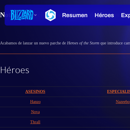
Notas de parche de equilibrio de Heroes of
Acabamos de lanzar un nuevo parche de
Heroes of the Storm
que introduce camb
Héroes
ASESINOS
ESPECIALI
Hanzo
Nazeebo
Nova
Thrall