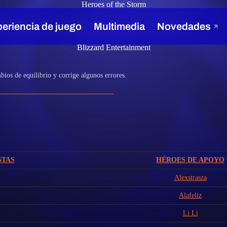
Heroes of the Storm
 the Storm – 20 de diciembre de 2017
Blizzard Entertainment
ios de equilibrio y corrige algunos errores.
STAS
HÉROES DE APOYO
Alexstrasza
Alafeliz
Li Li