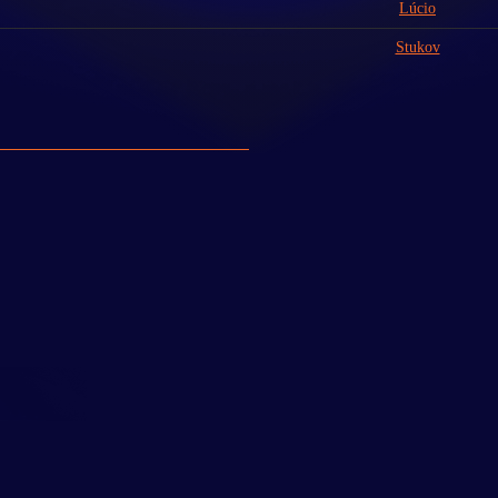
Lúcio
Stukov