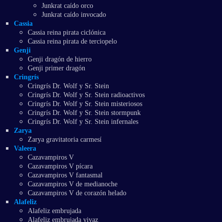
Junkrat caído orco
Junkrat caído invocado
Cassia
Cassia reina pirata ciclónica
Cassia reina pirata de terciopelo
Genji
Genji dragón de hierro
Genji primer dragón
Cringrís
Cringrís Dr. Wolf y Sr. Stein
Cringrís Dr. Wolf y Sr. Stein radioactivos
Cringrís Dr. Wolf y Sr. Stein misteriosos
Cringrís Dr. Wolf y Sr. Stein stormpunk
Cringrís Dr. Wolf y Sr. Stein infernales
Zarya
Zarya gravitatoria carmesí
Valeera
Cazavampiros V
Cazavampiros V pícara
Cazavampiros V fantasmal
Cazavampiros V de medianoche
Cazavampiros V de corazón helado
Alafeliz
Alafeliz embrujada
Alafeliz embrujada vivaz