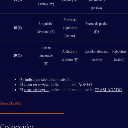
estática (W)
(pasivo)
Presencia
Propulsión
Forma de piedra
16 (6)
imponente
de enano (E)
(D)
(activo)
Fuerza
A diestro y
Escudo reforzado
Rebobinar
20 (7)
imparable
siniestro (R)
(activo)
(activo)
(R)
(!) indica un talento con misión.
El
texto en cursiva
indica un talento
NUEVO
.
El
texto en negrita
indica un talento que se ha
TRASLADADO
.
Volver al índice
Colección