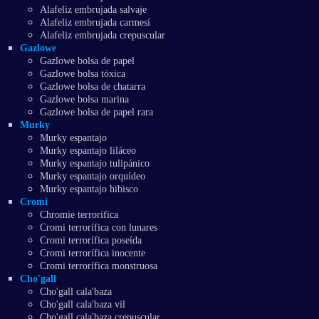
Alafeliz embrujada salvaje
Alafeliz embrujada carmesí
Alafeliz embrujada crepuscular
Gazlowe
Gazlowe bolsa de papel
Gazlowe bolsa tóxica
Gazlowe bolsa de chatarra
Gazlowe bolsa marina
Gazlowe bolsa de papel rara
Murky
Murky espantajo
Murky espantajo liláceo
Murky espantajo tulipánico
Murky espantajo orquídeo
Murky espantajo hibisco
Cromi
Chromie terrorífica
Cromi terrorífica con lunares
Cromi terrorífica poseída
Cromi terrorífica inocente
Cromi terrorífica monstruosa
Cho'gall
Cho'gall cala'baza
Cho'gall cala'baza vil
Cho'gall cala'baza crepuscular