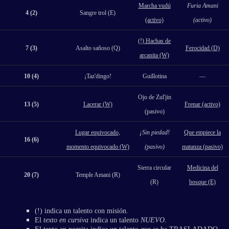
Marcha vudú
Furia Amani
4 (2)
Sangre trol (E)
(activo)
(activo)
(!) Hachas de
7 (3)
Asalto sañoso (Q)
Ferocidad (D)
arcanita (W)
10 (4)
¡Taz'dingo!
Guillotina
—
Ojo de Zul'jin
13 (5)
Lacerar (W)
Frenar (activo)
(pasivo)
Lugar equivocado,
¡Sin piedad!
Que empiece la
16 (6)
momento equivocado (W)
(pasivo)
matanza (pasivo)
Sierra circular
Medicina del
20 (7)
Temple Amani (R)
(R)
bosque (E)
(!) indica un talento con misión.
El
texto en cursiva
indica un talento
NUEVO
.