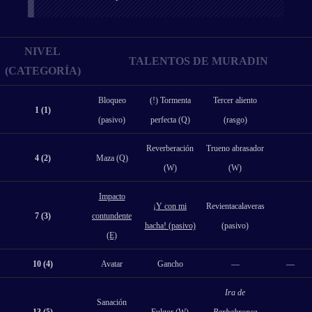
NIVEL
TALENTOS DE MURADIN
(CATEGORÍA)
Bloqueo
(!) Tormenta
Tercer aliento
1 (1)
(pasivo)
perfecta (Q)
(rasgo)
Reverberación
Trueno abrasador
4 (2)
Maza (Q)
(W)
(W)
Impacto
¡Y con mi
Revientacalaveras
7 (3)
contundente
hacha! (pasivo)
(pasivo)
(E)
10 (4)
Avatar
Gancho
—
—
Ira de
Sanación
13 (5)
Fulgor (W)
Barbabronce