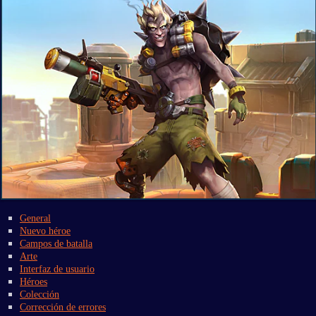
General
Nuevo héroe
Campos de batalla
Arte
Interfaz de usuario
Héroes
Colección
Corrección de errores