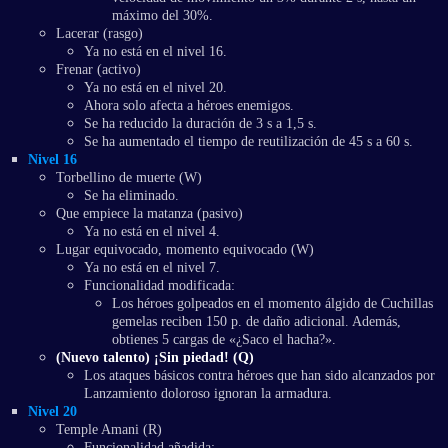
máximo del 30%.
Lacerar (rasgo)
Ya no está en el nivel 16.
Frenar (activo)
Ya no está en el nivel 20.
Ahora solo afecta a héroes enemigos.
Se ha reducido la duración de 3 s a 1,5 s.
Se ha aumentado el tiempo de reutilización de 45 s a 60 s.
Nivel 16
Torbellino de muerte (W)
Se ha eliminado.
Que empiece la matanza (pasivo)
Ya no está en el nivel 4.
Lugar equivocado, momento equivocado (W)
Ya no está en el nivel 7.
Funcionalidad modificada:
Los héroes golpeados en el momento álgido de Cuchillas
gemelas reciben 150 p. de daño adicional. Además,
obtienes 5 cargas de «¿Saco el hacha?».
(Nuevo talento) ¡Sin piedad! (Q)
Los ataques básicos contra héroes que han sido alcanzados por
Lanzamiento doloroso ignoran la armadura.
Nivel 20
Temple Amani (R)
Funcionalidad añadida: