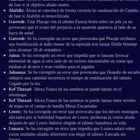
de fase si el objetivo aliado muere.
Alafeliz:
Ahora se cancelará de forma correcta la canalización de Cambio
de fase si Alafeliz es inmovilizada.
Garrosh:
Usar Placaje con el talento Fuerza bruta sobre un jefe ya no
provocará que el icono del perjuicio a la sanación aparezca al lado de su
barra de salud.
Garrosh:
Se ha corregido un error que provocaba que Placaje recibiera
una bonificación al daño menor de la esperada tras lanzar Doble blindaje
para alcanzar 50 de armadura.
Jaina:
Se ha corregido un error que impedía que se lanzase Invocar
elemental de agua al otro lado de un terreno intransitable en zonas que
estaban al alcance y eran visibles para el jugador.
Johanna:
Se ha corregido un error que provocaba que Destello de escudo
redujera una cantidad incorrecta el tiempo de reutilización del talento
Cegado por la luz.
Kel'Thuzad:
Ahora Fisura de las sombras se puede lanzar en el
minimapa.
Kel'Thuzad:
Ahora Fisura de las sombras se puede lanzar entre niveles
de mapa en el campo de batalla Minas Encantadas.
Leoric:
Se ha corregido un error que provocaba que los héroes enemigos
afectados por la habilidad Sepulcro de Leoric perdieran la visión aliada
después de que Leoric hubiese elegido el talento Sepultura en vida.
Lunara:
Se ha corregido un error que impedía que Lunara salara sobre
varias unidades aliadas diferentes tras elegir el talento Zancada sin
límites.