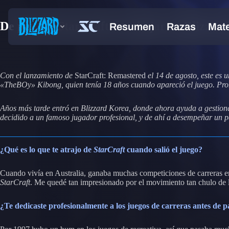
De pro del StarCraft a trabajar en Blizzar
Con el lanzamiento de
StarCraft: Remastered
el 14 de agosto, este es 
«TheBOy» Kibong, quien tenía 18 años cuando apareció el juego. Pront
Años más tarde entró en Blizzard Korea, donde ahora ayuda a gestion
decidido a un famoso jugador profesional, y de ahí a desempeñar un pa
¿Qué es lo que te atrajo de
StarCraft
cuando salió el juego?
Cuando vivía en Australia, ganaba muchas competiciones de carreras en
StarCraft
. Me quedé tan impresionado por el movimiento tan chulo de lo
¿Te dedicaste profesionalmente a los juegos de carreras antes de p