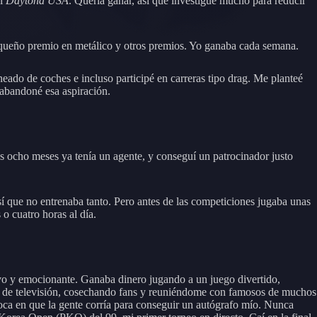
el
Daytona USA
. Quería ganar, así que investigué mucho para reducir
equeño premio en metálico y otros premios. Yo ganaba cada semana.
ado de coches e incluso participé en carreras tipo drag. Me planteé
e abandoné esa aspiración.
os ocho meses ya tenía un agente, y conseguí un patrocinador justo
sí que no entrenaba tanto. Pero antes de las competiciones jugaba unas
o cuatro horas al día.
o y emocionante. Ganaba dinero jugando a un juego divertido,
 de televisión, cosechando fans y reuniéndome con famosos de muchos
a en que la gente corría para conseguir un autógrafo mío. Nunca