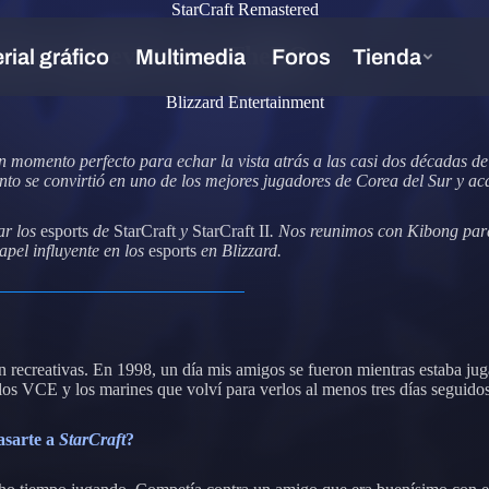
StarCraft Remastered
d: una entrevista con TheBOy
Blizzard Entertainment
un momento perfecto para echar la vista atrás a las casi dos décadas de
o se convirtió en uno de los mejores jugadores de Corea del Sur y ac
ar los
esports
de
StarCraft
y
StarCraft II
. Nos reunimos con Kibong para 
pel influyente en los
esports
en Blizzard.
 recreativas. En 1998, un día mis amigos se fueron mientras estaba jug
s VCE y los marines que volví para verlos al menos tres días seguidos. A
asarte a
StarCraft
?