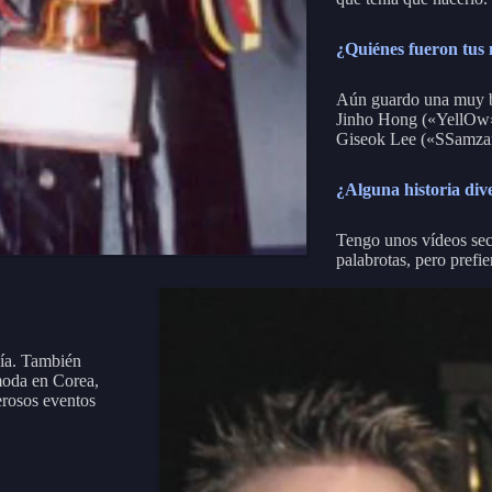
¿Quiénes fueron tus 
Aún guardo una muy bu
Jinho Hong («YellOw»
Giseok Lee («SSamza
¿Alguna historia dive
Tengo unos vídeos sec
palabrotas, pero prefie
día. También
moda en Corea,
erosos eventos