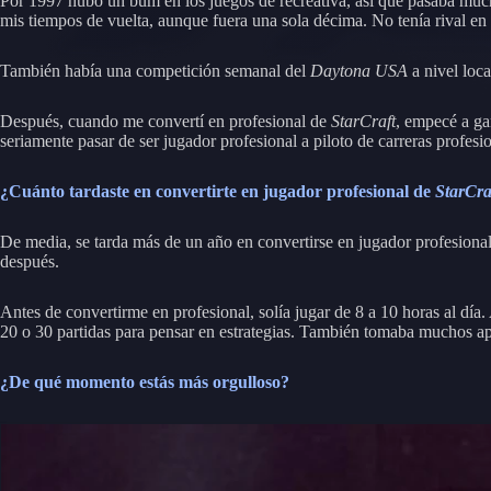
Por 1997 hubo un bum en los juegos de recreativa, así que pasaba mu
mis tiempos de vuelta, aunque fuera una sola décima. No tenía rival en 
También había una competición semanal del
Daytona USA
a nivel loc
Después, cuando me convertí en profesional de
StarCraft
, empecé a ga
seriamente pasar de ser jugador profesional a piloto de carreras profesi
¿Cuánto tardaste en convertirte en jugador profesional de
StarCra
De media, se tarda más de un año en convertirse en jugador profesional
después.
Antes de convertirme en profesional, solía jugar de 8 a 10 horas al dí
20 o 30 partidas para pensar en estrategias. También tomaba muchos apun
¿De qué momento estás más orgulloso?