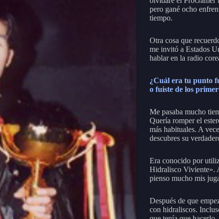
olvidaré el ProGamer K
pero gané ocho enfren
tiempo.
Otra cosa que recuerd
me invitó a Estados Un
hablar en la radio cor
¿Cuál era tu punto fu
o fuiste de los prime
Me pasaba mucho tiemp
Quería romper el ester
más habituales. A vec
descubres su verdadero
Era conocido por utili
Hidralisco Viviente».
pienso mucho mis jug
Después de que empeza
con hidraliscos. Inclu
que tenía que hacerlo.