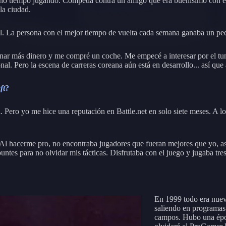
cho tiempo jugando. Competía contra un amigo que era buenísimo con 
la ciudad.
al. La persona con el mejor tiempo de vuelta cada semana ganaba un p
nar más dinero y me compré un coche. Me empecé a interesar por el tune
onal. Pero la escena de carreras coreana aún está en desarrollo... así qu
ft
?
. Pero yo me hice una reputación en Battle.net en solo siete meses. A l
a. Al hacerme pro, no encontraba jugadores que fueran mejores que yo, a
tes para no olvidar mis tácticas. Disfrutaba con el juego y jugaba tres 
En 1999 todo era nuev
saliendo en programas
campos. Hubo una époc