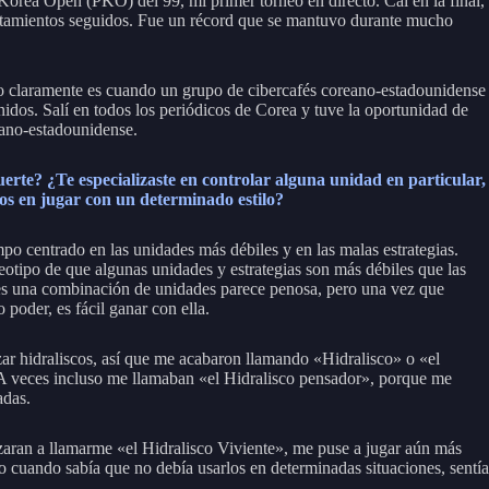
orea Open (PKO) del 99, mi primer torneo en directo. Caí en la final,
tamientos seguidos. Fue un récord que se mantuvo durante mucho
o claramente es cuando un grupo de cibercafés coreano-estadounidense
idos. Salí en todos los periódicos de Corea y tuve la oportunidad de
eano-estadounidense.
erte? ¿Te especializaste en controlar alguna unidad en particular,
ros en jugar con un determinado estilo?
o centrado en las unidades más débiles y en las malas estrategias.
eotipo de que algunas unidades y estrategias son más débiles que las
es una combinación de unidades parece penosa, pero una vez que
 poder, es fácil ganar con ella.
zar hidraliscos, así que me acabaron llamando «Hidralisco» o «el
 A veces incluso me llamaban «el Hidralisco pensador», porque me
adas.
ran a llamarme «el Hidralisco Viviente», me puse a jugar aún más
so cuando sabía que no debía usarlos en determinadas situaciones, sentía