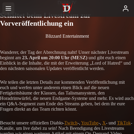
Diablo IV
Schaltet beim Livestream zur
Vorveröffentlichung ein
Blizzard Entertainment
Wanderer, der Tag der Abrechnung naht! Unser nächster Livestream
beginnt am
23. April um 20:00 Uhr (MESZ)
und gibt euch einen
Einblick in die Inhalte, die mit der Erweiterung „Lord of Hatred“ und
den nächsten saisonalen Updates veröffentlicht werden.
Wir teilen die letzten Details zur kommenden Veröffentlichung mit
euch und werfen unter anderem einen Blick auf die neuen
Fertigkeitsbäume der Klassen, das Talismansystem, den
Horadrimwürfel, die neuen Endgame-Systeme und mehr. Es wird auch
ein Q&A-Segment zum Ende des Streams geben, bei dem ihr eure
Fragen direkt an das Team richten könnt.
Besucht unsere offiziellen Diablo-
Twitch
-,
YouTube
-,
X
- und
TikTok
-
Kanäle, um live dabei zu sein! Nach Beendigung des Livestreams
werden wir einen weiteren Artikel mit einem On-Demand-Video