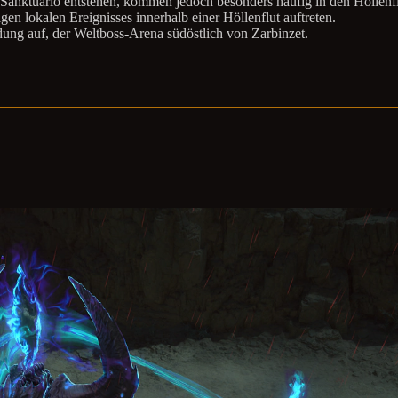
Sanktuario entstehen, kommen jedoch besonders häufig in den Höllenfl
gen lokalen Ereignisses innerhalb einer Höllenflut auftreten.
dung auf, der Weltboss-Arena südöstlich von Zarbinzet.