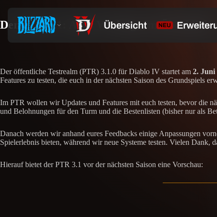
Der PTR 3.1: Alles Wichtige im Überblick
Der öffentliche Testrealm (PTR) 3.1.0 für Diablo IV startet am
2. Jun
Features zu testen, die euch in der nächsten Saison des Grundspiels e
Im PTR wollen wir Updates und Features mit euch testen, bevor die näch
und Belohnungen für den Turm und die Bestenlisten (bisher nur als Bet
Danach werden wir anhand eures Feedbacks einige Anpassungen vorne
Spielerlebnis bieten, während wir neue Systeme testen. Vielen Dank, d
Hierauf bietet der PTR 3.1 vor der nächsten Saison eine Vorschau: