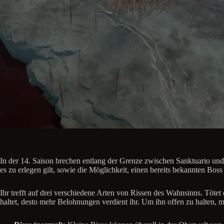
In der 14. Saison brechen entlang der Grenze zwischen Sanktuario und 
es zu erlegen gilt, sowie die Möglichkeit, einen bereits bekannten Bos
Ihr trefft auf drei verschiedene Arten von Rissen des Wahnsinns. Töte
haltet, desto mehr Belohnungen verdient ihr. Um ihn offen zu halten, m