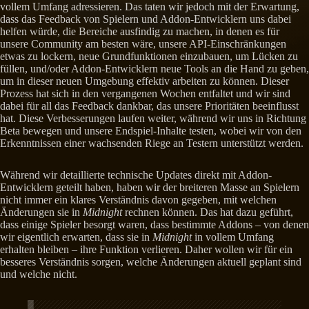
vollem Umfang adressieren. Das taten wir jedoch mit der Erwartung,
dass das Feedback von Spielern und Addon-Entwicklern uns dabei
helfen würde, die Bereiche ausfindig zu machen, in denen es für
unsere Community am besten wäre, unsere API-Einschränkungen
etwas zu lockern, neue Grundfunktionen einzubauen, um Lücken zu
füllen, und/oder Addon-Entwicklern neue Tools an die Hand zu geben,
um in dieser neuen Umgebung effektiv arbeiten zu können. Dieser
Prozess hat sich in den vergangenen Wochen entfaltet und wir sind
dabei für all das Feedback dankbar, das unsere Prioritäten beeinflusst
hat. Diese Verbesserungen laufen weiter, während wir uns in Richtung
Beta bewegen und unsere Endspiel-Inhalte testen, wobei wir von den
Erkenntnissen einer wachsenden Riege an Testern unterstützt werden.
Während wir detaillierte technische Updates direkt mit Addon-
Entwicklern geteilt haben, haben wir der breiteren Masse an Spielern
nicht immer ein klares Verständnis davon gegeben, mit welchen
Änderungen sie in
Midnight
rechnen können. Das hat dazu geführt,
dass einige Spieler besorgt waren, dass bestimmte Addons – von denen
wir eigentlich erwarten, dass sie in
Midnight
in vollem Umfang
erhalten bleiben – ihre Funktion verlieren. Daher wollen wir für ein
besseres Verständnis sorgen, welche Änderungen aktuell geplant sind
und welche nicht.