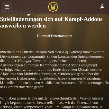
World of Warcraft
Wie Midnights kommende
Spieländerungen sich auf Kampf-Addons
auswirken werden
Blizzard Entertainment
Innerhalb des Entwicklerteams von
World of Warcraft
haben wir die
Diskussionen der Community zu den kommenden Spieländerungen,
die mit der
Midnight
-Erweiterung erscheinen, und deren
Auswirkungen auf einige Kampf-orientierte Addons eingehend
verfolgt. Jetzt, wo wir uns auf das Ende des ersten Monats unseres
Alphatests von
Midnight
zubewegen, würden wir gerne über die
bisherigen Diskussionen reflektieren, Aspekte unserer Maßnahmen
klarstellen und euch einen Ausblick auf kommende Verbesserungen für
das Benutzerinterface geben.
Wir haben unsere Alpha mit der eingeschränktesten Version unserer
Logik begonnen, um sicherzustellen, dass wir das Potenzial von
Addons, einen kompetitiven Vorteil im Kampf zu gewährleisten, in