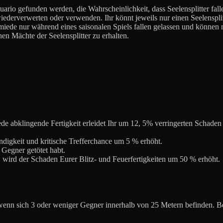
ario gefunden werden, die Wahrscheinlichkeit, dass Seelensplitter fall
iederverwerten oder verwenden. Ihr könnt jeweils nur einen Seelenspli
ede nur während eines saisonalen Spiels fallen gelassen und können n
nen Mächte der Seelensplitter zu erhalten.
ede abklingende Fertigkeit erleidet Ihr um 12, 5% verringerten Schade
digkeit und kritische Trefferchance um 5 % erhöht.
 Gegner getötet habt.
, wird der Schaden Eurer Blitz- und Feuerfertigkeiten um 50 % erhöht.
wenn sich 3 oder weniger Gegner innerhalb von 25 Metern befinden. Bef