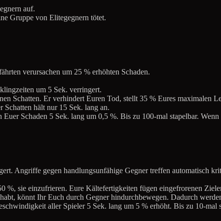
gegnern auf.
 eine Gruppe von Elitegegnern tötet.
fährten verursachen um 25 % erhöhten Schaden.
klingzeiten um 5 Sek. verringert.
inen Schatten. Er verhindert Euren Tod, stellt 35 % Eures maximalen 
r Schatten hält nur 15 Sek. lang an.
h Euer Schaden 5 Sek. lang um 0,5 %. Bis zu 100-mal stapelbar. Wenn Ih
gert. Angriffe gegen handlungsunfähige Gegner treffen automatisch krit
50 %, sie einzufrieren. Eure Kältefertigkeiten fügen eingefrorenen Zie
bt, könnt Ihr Euch durch Gegner hindurchbewegen. Dadurch werden s
eschwindigkeit aller Spieler 5 Sek. lang um 5 % erhöht. Bis zu 10-mal s