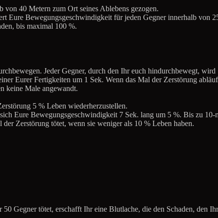
alb von 40 Metern zum Ort seines Ablebens gezogen.
ert Eure Bewegungsgeschwindigkeit für jeden Gegner innerhalb von 2
haden, bis maximal 100 %.
rchbewegen. Jeder Gegner, durch den Ihr euch hindurchbewegt, wird 7
t einer Eurer Fertigkeiten um 1 Sek. Wenn das Mal der Zerstörung abläu
en keine Male angewandt.
erstörung 5 % Leben wiederherzustellen.
 sich Eure Bewegungsgeschwindigkeit 7 Sek. lang um 5 %. Bis zu 10-m
al der Zerstörung tötet, wenn sie weniger als 10 % Leben haben.
0 Gegner tötet, erschafft Ihr eine Blutlache, die den Schaden, den Ih