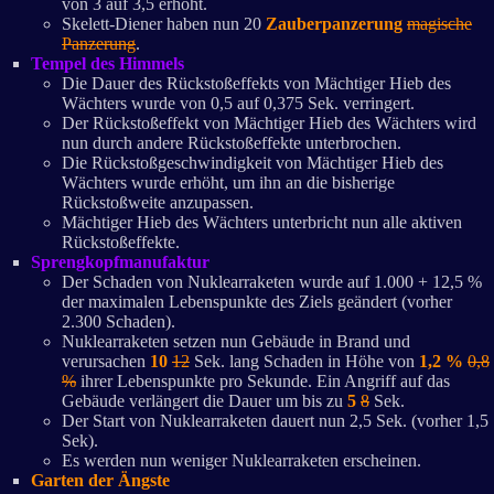
von 3 auf 3,5 erhöht.
Skelett-Diener haben nun 20
Zauberpanzerung
magische
Panzerung
.
Tempel des Himmels
Die Dauer des Rückstoßeffekts von Mächtiger Hieb des
Wächters wurde von 0,5 auf 0,375 Sek. verringert.
Der Rückstoßeffekt von Mächtiger Hieb des Wächters wird
nun durch andere Rückstoßeffekte unterbrochen.
Die Rückstoßgeschwindigkeit von Mächtiger Hieb des
Wächters wurde erhöht, um ihn an die bisherige
Rückstoßweite anzupassen.
Mächtiger Hieb des Wächters unterbricht nun alle aktiven
Rückstoßeffekte.
Sprengkopfmanufaktur
Der Schaden von Nuklearraketen wurde auf 1.000 + 12,5 %
der maximalen Lebenspunkte des Ziels geändert (vorher
2.300 Schaden).
Nuklearraketen setzen nun Gebäude in Brand und
verursachen
10
12
Sek. lang Schaden in Höhe von
1,2 %
0,8
%
ihrer Lebenspunkte pro Sekunde. Ein Angriff auf das
Gebäude verlängert die Dauer um bis zu
5
8
Sek.
Der Start von Nuklearraketen dauert nun 2,5 Sek. (vorher 1,5
Sek).
Es werden nun weniger Nuklearraketen erscheinen.
Garten der Ängste