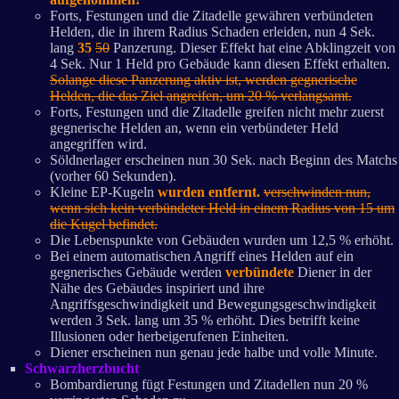
Forts, Festungen und die Zitadelle gewähren verbündeten
Helden, die in ihrem Radius Schaden erleiden, nun 4 Sek.
lang
35
50
Panzerung. Dieser Effekt hat eine Abklingzeit von
4 Sek. Nur 1 Held pro Gebäude kann diesen Effekt erhalten.
Solange diese Panzerung aktiv ist, werden gegnerische
Helden, die das Ziel angreifen, um 20 % verlangsamt.
Forts, Festungen und die Zitadelle greifen nicht mehr zuerst
gegnerische Helden an, wenn ein verbündeter Held
angegriffen wird.
Söldnerlager erscheinen nun 30 Sek. nach Beginn des Matchs
(vorher 60 Sekunden).
Kleine EP-Kugeln
wurden entfernt.
verschwinden nun,
wenn sich kein verbündeter Held in einem Radius von 15 um
die Kugel befindet.
Die Lebenspunkte von Gebäuden wurden um 12,5 % erhöht.
Bei einem automatischen Angriff eines Helden auf ein
gegnerisches Gebäude werden
verbündete
Diener in der
Nähe des Gebäudes inspiriert und ihre
Angriffsgeschwindigkeit und Bewegungsgeschwindigkeit
werden 3 Sek. lang um 35 % erhöht. Dies betrifft keine
Illusionen oder herbeigerufenen Einheiten.
Diener erscheinen nun genau jede halbe und volle Minute.
Schwarzherzbucht
Bombardierung fügt Festungen und Zitadellen nun 20 %