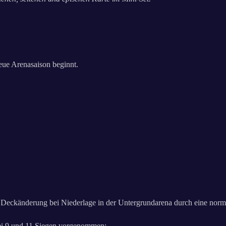
eue Arenasaison beginnt.
en Deckänderung bei Niederlage in der Untergrundarena durch eine norm
ei 9 und 11 Siegen vorgenommen: