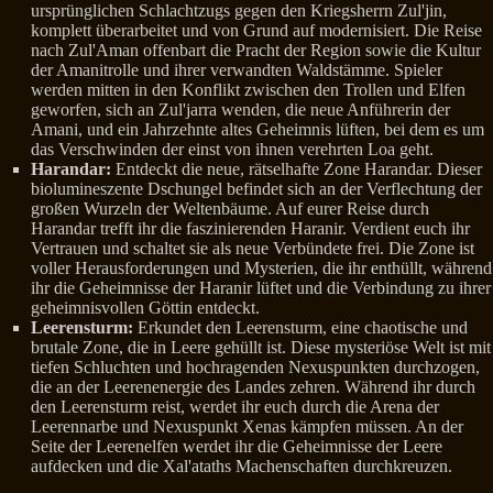
ursprünglichen Schlachtzugs gegen den Kriegsherrn Zul'jin,
komplett überarbeitet und von Grund auf modernisiert. Die Reise
nach Zul'Aman offenbart die Pracht der Region sowie die Kultur
der Amanitrolle und ihrer verwandten Waldstämme. Spieler
werden mitten in den Konflikt zwischen den Trollen und Elfen
geworfen, sich an Zul'jarra wenden, die neue Anführerin der
Amani, und ein Jahrzehnte altes Geheimnis lüften, bei dem es um
das Verschwinden der einst von ihnen verehrten Loa geht.
Harandar:
Entdeckt die neue, rätselhafte Zone Harandar. Dieser
biolumineszente Dschungel befindet sich an der Verflechtung der
großen Wurzeln der Weltenbäume. Auf eurer Reise durch
Harandar trefft ihr die faszinierenden Haranir. Verdient euch ihr
Vertrauen und schaltet sie als neue Verbündete frei. Die Zone ist
voller Herausforderungen und Mysterien, die ihr enthüllt, während
ihr die Geheimnisse der Haranir lüftet und die Verbindung zu ihrer
geheimnisvollen Göttin entdeckt.
Leerensturm:
Erkundet den Leerensturm, eine chaotische und
brutale Zone, die in Leere gehüllt ist. Diese mysteriöse Welt ist mit
tiefen Schluchten und hochragenden Nexuspunkten durchzogen,
die an der Leerenenergie des Landes zehren. Während ihr durch
den Leerensturm reist, werdet ihr euch durch die Arena der
Leerennarbe und Nexuspunkt Xenas kämpfen müssen. An der
Seite der Leerenelfen werdet ihr die Geheimnisse der Leere
aufdecken und die Xal'ataths Machenschaften durchkreuzen.