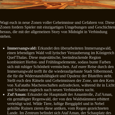
Wagt euch in neue Zonen voller Geheimnisse und Gefahren vor. Diese
Zonen fordern Spieler mit einzigartigen Umgebungen und Geschichten
heraus, die mit der allgemeinen Story von Midnight in Verbindung
stehen.
Immersangwald:
Erkundet den überarbeiteten Immersangwald,
einen lebendigen Wald voll lyrischer Verzauberung im Königreich
Quel'Thalas. Diese majestätische, beeindruckende Region
kombiniert Herbst- und Frühlingselemente, sodass bunte Farben
sich mit ruhiger Schönheit vermischen. Auf eurer Reise durch den
Immersangwald trefft ihr die wiederaufgebaute Stadt Silbermond,
die für die Widerstandsfähigkeit und Opulenz der Blutelfen steht.
Stellt euch den Rätseln und Geheimnissen der Zone, um den Kern
von Xal'ataths Machenschaften aufzudecken, während ihr in Licht
und Schatten zugleich nach neuen Verbündeten sucht.
Zul'Aman:
Erkundet die Hauptstadt der Amanitrolle, Zul'Aman,
ein gemäßigter Regenwald, der von den Waldstämmen erbittert
verteidigt wird. Wilde Tiere, luftige Berggipfel und in Nebel
gehüllte Ruinen zieren diese antiken, vom Regen gezeichneten
Lande. Im Zentrum befindet sich Atal'Aman, der Schauplatz des