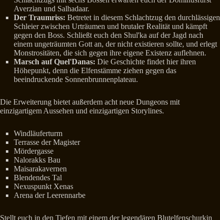
Averzian und Salhadaar.
Der Traumriss:
Betretet in diesem Schlachtzug den durchlässigen
Schleier zwischen Urträumen und brutaler Realität und kämpft
gegen den Boss. Schließt euch den Shul'ka auf der Jagd nach
einem ungeträumten Gott an, der nicht existieren sollte, und erlegt
Monstrositäten, die sich gegen ihre eigene Existenz auflehnen.
Marsch auf Quel'Danas:
Die Geschichte findet hier ihren
Höhepunkt, denn die Elfenstämme ziehen gegen das
beeindruckende Sonnenbrunnenplateau.
Die Erweiterung bietet außerdem acht neue Dungeons mit
einzigartigem Aussehen und einzigartigen Storylines.
Windläuferturm
Terrasse der Magister
Mördergasse
Nalorakks Bau
Maisarakavernen
Blendendes Tal
Nexuspunkt Xenas
Arena der Leerennarbe
Stellt euch in den Tiefen mit einem der legendären Blutelfenschurkin