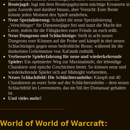
Beutejagd:
Jagt mit dem Beutesjagdsystem mächtige Kreaturen in
ganz Azeroth und darüber hinaus, aber Vorsicht: Eure Beute
könnte jeden Moment den Spieß umdrehen.
Neue Spezialisierung:
Schaltet die neue Spezialisierung
„Verschlinger“ für Dämonenjäger frei und nutzt die Macht der
Leere, indem ihr die Fähigkeiten eurer Feinde an euch reißt.
Neue Dungeons und Schlachtzüge:
Stellt in acht neuen
Dungeons euer Können auf die Probe und kämpft in drei neuen
Schlachtzügen gegen neun bedrohliche Bosse, während ihr die
dunkelsten Geheimnisse von Xal'atath enthüllt.
Verbesserte Spielerfahrung für neue und wiederkehrende
Spieler:
Ein optimierter Weg zur Maximalstufe, der lebendige
Charaktere und epische Geschichten bietet. So können neue und
wiederkehrende Spieler sich auf Midnight vorbereiten.
Neues Schlachtfeld: Die Schlächteranhöhe:
Kämpft mit 40
Charakteren an eurer Seite auf der Schlächteranhöhe – dem neuen
Schlachtfeld im Leerensturm, das im Stil der Domanaar gehalten
ist.
Und vieles mehr!
World of World of Warcraft: