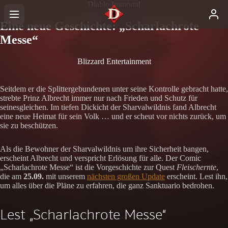
Diablo Immortal
Eine neue Geschichte: „Scharlachrote
Messe“
Blizzard Entertainment
Seitdem er die Splittergebundenen unter seine Kontrolle gebracht hatte,
strebte Prinz Albrecht immer nur nach Frieden und Schutz für
seinesgleichen. Im tiefen Dickicht der Sharvalwildnis fand Albrecht
eine neue Heimat für sein Volk … und er scheut vor nichts zurück, um
sie zu beschützen.
Als die Bewohner der Sharvalwildnis um ihre Sicherheit bangen,
erscheint Albrecht und verspricht Erlösung für alle. Der Comic
„Scharlachrote Messe“ ist die Vorgeschichte zur Quest
Fleischernte
,
die am
25.09.
mit unserem
nächsten großen Update
erscheint. Lest ihn,
um alles über die Pläne zu erfahren, die ganz Sanktuario bedrohen.
Lest „Scharlachrote Messe“