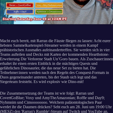
Macht euch bereit, mit Rarran die Fäuste fliegen zu lassen: Acht eurer
liebsten Sammelkartenspiel-Streamer werden in einem Kampf
prähistorischen Ausmaßes aufeinandertreffen. Sie werden sich in vier
Teams aufteilen und Decks mit Karten der kommenden Hearthstone-
Erweiterung Die Verlorene Stadt Un’Goro bauen. Als Zuschauer:innen
erhaltet ihr einen ersten Einblick in die mächtigen Quests und
gefährlichen Dinosaurier, die das neue Set zu bieten hat. Die
Teilnehmer:innen werden nach den Regeln des Conquest-Formats in
Duos gegeneinander antreten, bis der Staub sich legt und das
Siegerteam feststeht. Es wird explosiv wie Dino-mit!
Die Zusammensetzung der Teams ist wie folgt: Rarran und
CovertGoBlue; Voxy und AmyTheAmazonian; Roffle und Day9;
Nyhmnim und Cimoooooooo. Welchem paläontologischen Paar
werdet ihr die Daumen drücken? Seht euch am 28. Juni um 19:00 Uhr
(MESZ) den 'Rarran's Rumble'-Stream auf Twitch und YouTube an.