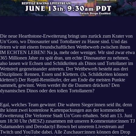
Die neue Hearthstone-Erweiterung bringt uns zurück zum Krater von
Un’Goro, wo Dinosaurier und Tortollaner zu Hause sind. Und das
feiern wir mit einem freundschaftlichen Wettbewerb zwischen ihnen
IM ECHTEN LEBEN! Na ja, mehr oder weniger. Wir sind zwar etwa
365 Millionen Jahre zu spät dran, um echte Dinosaurier zu nehmen,
also lassen wir Echsen und Schildkröten als Dinos und Tortollaner im
Wettstreit gegeneinander antreten. Der Wettbewerb besteht aus drei
Disziplinen: Rennen, Essen und Klettern. (Ja, Schildkröten können
klettern!) Der Reptil-Rennläufer, der am Ende die meisten Punkte
sammelt, gewinnt. Wem werdet ihr die Daumen drücken? Den
dynamischen Dinos oder den tollen Tortollanern?
Egal, welches Team gewinnt: Die wahren Sieger:innen seid ihr, denn
ihr könnt zwei kostenlose Kartenpackungen aus der kommenden
Erweiterung Die Verlorene Stadt Un’Goro erhalten. Seid am 13. Juni
um 18:30 Uhr (MESZ) zusammen mit unseren Kommentator:innen TJ
Salamanders und Derodactyl Brown bei unserem Livestream auf
Twitch und YouTube dabei. Alle Zuschauer:innen können den Drop