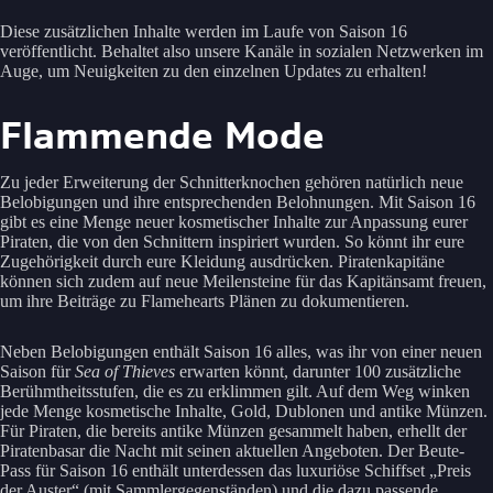
Diese zusätzlichen Inhalte werden im Laufe von Saison 16
veröffentlicht. Behaltet also unsere Kanäle in sozialen Netzwerken im
Auge, um Neuigkeiten zu den einzelnen Updates zu erhalten!
Flammende Mode
Zu jeder Erweiterung der Schnitterknochen gehören natürlich neue
Belobigungen und ihre entsprechenden Belohnungen. Mit Saison 16
gibt es eine Menge neuer kosmetischer Inhalte zur Anpassung eurer
Piraten, die von den Schnittern inspiriert wurden. So könnt ihr eure
Zugehörigkeit durch eure Kleidung ausdrücken. Piratenkapitäne
können sich zudem auf neue Meilensteine für das Kapitänsamt freuen,
um ihre Beiträge zu Flamehearts Plänen zu dokumentieren.
Neben Belobigungen enthält Saison 16 alles, was ihr von einer neuen
Saison für
Sea of Thieves
erwarten könnt, darunter 100 zusätzliche
Berühmtheitsstufen, die es zu erklimmen gilt. Auf dem Weg winken
jede Menge kosmetische Inhalte, Gold, Dublonen und antike Münzen.
Für Piraten, die bereits antike Münzen gesammelt haben, erhellt der
Piratenbasar die Nacht mit seinen aktuellen Angeboten. Der Beute-
Pass für Saison 16 enthält unterdessen das luxuriöse Schiffset „Preis
der Auster“ (mit Sammlergegenständen) und die dazu passende