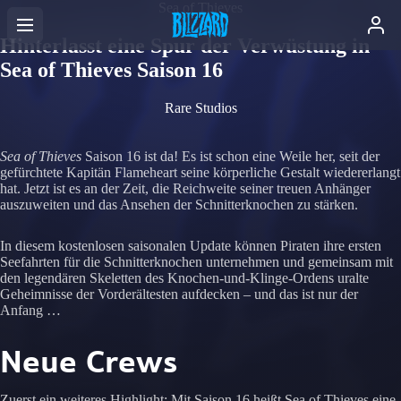
Sea of Thieves
Hinterlasst eine Spur der Verwüstung in
Sea of Thieves Saison 16
Rare Studios
Sea of Thieves
Saison 16 ist da! Es ist schon eine Weile her, seit der
gefürchtete Kapitän Flameheart seine körperliche Gestalt wiedererlangt
hat. Jetzt ist es an der Zeit, die Reichweite seiner treuen Anhänger
auszuweiten und das Ansehen der Schnitterknochen zu stärken.
In diesem kostenlosen saisonalen Update können Piraten ihre ersten
Seefahrten für die Schnitterknochen unternehmen und gemeinsam mit
den legendären Skeletten des Knochen-und-Klinge-Ordens uralte
Geheimnisse der Vorderältesten aufdecken – und das ist nur der
Anfang …
Neue Crews
Zuerst ein weiteres Highlight: Mit Saison 16 heißt Sea of Thieves eine