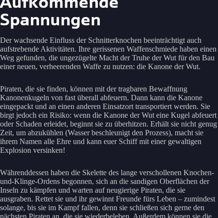
Aufkommende
Spannungen
Der wachsende Einfluss der Schnitterknochen beeinträchtigt auch
aufstrebende Aktivitäten. Ihre gerissenen Waffenschmiede haben einen
Weg gefunden, die ungezügelte Macht der Truhe der Wut für den Bau
einer neuen, verheerenden Waffe zu nutzen: die Kanone der Wut.
Piraten, die sie finden, können mit der tragbaren Bewaffnung
Kanonenkugeln von fast überall abfeuern. Dann kann die Kanone
eingepackt und an einen anderen Einsatzort transportiert werden. Sie
birgt jedoch ein Risiko: wenn die Kanone der Wut eine Kugel abfeuert
oder Schaden erleidet, beginnt sie zu überhitzen. Erhält sie nicht genug
Zeit, um abzukühlen (Wasser beschleunigt den Prozess), macht sie
ihrem Namen alle Ehre und kann euer Schiff mit einer gewaltigen
Explosion versinken!
Währenddessen haben die Skelette des lange verschollenen Knochen-
und-Klinge-Ordens begonnen, sich an die sandigen Oberflächen der
Inseln zu kämpfen und warten auf neugierige Piraten, die sie
ausgraben. Rettet sie und ihr gewinnt Freunde fürs Leben – zumindest
solange, bis sie im Kampf fallen, denn sie schließen sich gerne den
nächsten Piraten an, die sie wiederbeleben. Außerdem können sie die