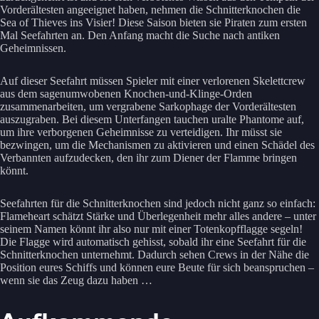
Vorderältesten angeeignet haben, nehmen die Schnitterknochen die
Sea of Thieves ins Visier! Diese Saison bieten sie Piraten zum ersten
Mal Seefahrten an. Den Anfang macht die Suche nach antiken
Geheimnissen.
Auf dieser Seefahrt müssen Spieler mit einer verlorenen Skelettcrew
aus dem sagenumwobenen Knochen-und-Klinge-Orden
zusammenarbeiten, um vergrabene Sarkophage der Vorderältesten
auszugraben. Bei diesem Unterfangen tauchen uralte Phantome auf,
um ihre verborgenen Geheimnisse zu verteidigen. Ihr müsst sie
bezwingen, um die Mechanismen zu aktivieren und einen Schädel des
Verbannten aufzudecken, den ihr zum Diener der Flamme bringen
könnt.
Seefahrten für die Schnitterknochen sind jedoch nicht ganz so einfach:
Flameheart schätzt Stärke und Überlegenheit mehr alles andere – unter
seinem Namen könnt ihr also nur mit einer Totenkopfflagge segeln!
Die Flagge wird automatisch gehisst, sobald ihr eine Seefahrt für die
Schnitterknochen unternehmt. Dadurch sehen Crews in der Nähe die
Position eures Schiffs und können eure Beute für sich beanspruchen –
wenn sie das Zeug dazu haben …