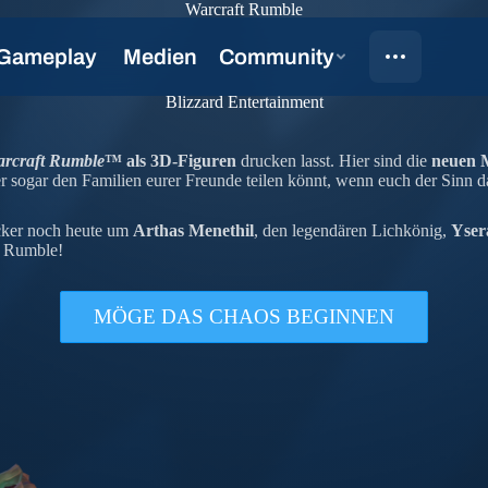
Warcraft Rumble
Blizzard Entertainment
rcraft Rumble
™
als 3D-Figuren
drucken lasst. Hier sind die
neuen 
r sogar den Familien eurer Freunde teilen könnt, wenn euch der Sinn d
cker noch heute um
Arthas Menethil
, den legendären Lichkönig,
Yser
t Rumble!
MÖGE DAS CHAOS BEGINNEN