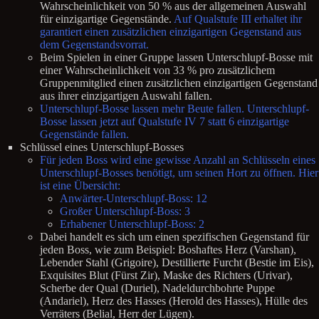
Wahrscheinlichkeit von 50 % aus der allgemeinen Auswahl
für einzigartige Gegenstände.
Auf Qualstufe III erhaltet ihr
garantiert einen zusätzlichen einzigartigen Gegenstand aus
dem Gegenstandsvorrat.
Beim Spielen in einer Gruppe lassen Unterschlupf-Bosse mit
einer Wahrscheinlichkeit von 33 % pro zusätzlichem
Gruppenmitglied einen zusätzlichen einzigartigen Gegenstand
aus ihrer einzigartigen Auswahl fallen.
Unterschlupf-Bosse lassen mehr Beute fallen. Unterschlupf-
Bosse lassen jetzt auf Qualstufe IV 7 statt 6 einzigartige
Gegenstände fallen.
Schlüssel eines Unterschlupf-Bosses
Für jeden Boss wird eine gewisse Anzahl an Schlüsseln eines
Unterschlupf-Bosses benötigt, um seinen Hort zu öffnen. Hier
ist eine Übersicht:
Anwärter-Unterschlupf-Boss: 12
Großer Unterschlupf-Boss: 3
Erhabener Unterschlupf-Boss: 2
Dabei handelt es sich um einen spezifischen Gegenstand für
jeden Boss, wie zum Beispiel: Boshaftes Herz (Varshan),
Lebender Stahl (Grigoire), Destillierte Furcht (Bestie im Eis),
Exquisites Blut (Fürst Zir), Maske des Richters (Urivar),
Scherbe der Qual (Duriel), Nadeldurchbohrte Puppe
(Andariel), Herz des Hasses (Herold des Hasses), Hülle des
Verräters (Belial, Herr der Lügen).