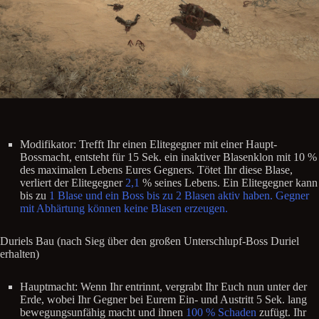
Modifikator: Trefft Ihr einen Elitegegner mit einer Haupt-
Bossmacht, entsteht für 15 Sek. ein inaktiver Blasenklon mit 10 %
des maximalen Lebens Eures Gegners. Tötet Ihr diese Blase,
verliert der Elitegegner
2,1
% seines Lebens. Ein Elitegegner kann
bis zu
1 Blase und ein Boss bis zu 2 Blasen aktiv haben. Gegner
mit Abhärtung können keine Blasen erzeugen.
Duriels Bau (nach Sieg über den großen Unterschlupf-Boss Duriel
erhalten)
Hauptmacht: Wenn Ihr entrinnt, vergrabt Ihr Euch nun unter der
Erde, wobei Ihr Gegner bei Eurem Ein- und Austritt 5 Sek. lang
bewegungsunfähig macht und ihnen
100 % Schaden
zufügt. Ihr