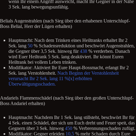
wenn Ihr einem Angriff ausweicht, macht Ihr Gegner in der Nähe
3 Sek. lang bewegungsunfähig.
Belials Augenstrahlen (nach Sieg über den erhabenen Unterschlupf-
Boss Belial, Herr der Lügen erhalten)
Hauptmacht: Nach dem Trinken eines Heiltranks erhaltet Ihr 2
Sek. lang
50
% Schadensreduktion und beschwört Augenstrahlen,
die Gegner über 3,5 Sek. hinweg für
438
% verderben. Danach
wird Euer Heiltrank 5 Sek. lang deaktiviert. Ihr könnt Euren
Heiltrank bei vollem Leben trinken.
Modifikator: Aktiviert Ihr Eure Haupt-Bossmacht, erlangt Ihr 2
Sek. lang Verstohlenheit.
Nach Beginn der Verstohlenheit
verursacht Ihr 2 Sek. lang 11 %[x] erhöhten
Überwältigungsschaden.
Andariels Flammenschädel (nach Sieg über den großen Unterschlupf-
Boss Andariel erhalten)
Hauptmacht: Nachdem Ihr 1 Sek. lang stillsteht, beschwört Ihr für
4 Sek. einen Schädel, der sich um Euch dreht und Feuer speit, das
Gegnern über 3 Sek. hinweg
450
% Verbrennungsschaden zufügt.
Modifikator: Gegner erleiden
10,5
% mehr Schaden durch Eure