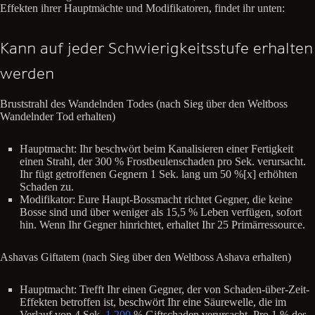
Effekten ihrer Hauptmächte und Modifikatoren, findet ihr unten:
Kann auf jeder Schwierigkeitsstufe erhalten
werden
Bruststrahl des Wandelnden Todes (nach Sieg über den Weltboss
Wandelnder Tod erhalten)
Hauptmacht: Ihr beschwört beim Kanalisieren einer Fertigkeit
einen Strahl, der 300 % Frostbeulenschaden pro Sek. verursacht.
Ihr fügt getroffenen Gegnern 1 Sek. lang um 50 %[x] erhöhten
Schaden zu.
Modifikator: Eure Haupt-Bossmacht richtet Gegner, die keine
Bosse sind und über weniger als 15,5 % Leben verfügen, sofort
hin. Wenn Ihr Gegner hinrichtet, erhaltet Ihr 25 Primärressource.
Ashavas Giftatem (nach Sieg über den Weltboss Ashava erhalten)
Hauptmacht: Trefft Ihr einen Gegner, der von Schaden-über-Zeit-
Effekten betroffen ist, beschwört Ihr eine Säurewelle, die im
Verlauf von 4 Sek.
1.200
% Giftschaden verursacht. Pro 1 % des