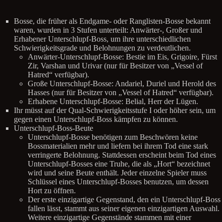
Bosse, die früher als Endgame- oder Ranglisten-Bosse bekannt
waren, wurden in 3 Stufen unterteilt: Anwärter-, Großer und
Erhabener Unterschlupf-Boss, um ihre unterschiedlichen
Schwierigkeitsgrade und Belohnungen zu verdeutlichen.
Anwärter-Unterschlupf-Bosse: Bestie im Eis, Grigoire, Fürst
Zir, Varshan und Urivar (nur für Besitzer von „Vessel of
Hatred“ verfügbar).
Große Unterschlupf-Bosse: Andariel, Duriel und Herold des
Hasses (nur für Besitzer von „Vessel of Hatred“ verfügbar).
Erhabene Unterschlupf-Bosse: Belial, Herr der Lügen.
Ihr müsst auf der Qual-Schwierigkeitsstufe I oder höher sein, um
gegen einen Unterschlupf-Boss kämpfen zu können.
Unterschlupf-Boss-Beute
Unterschlupf-Bosse benötigen zum Beschwören keine
Bossmaterialien mehr und liefern bei ihrem Tod eine stark
verringerte Belohnung. Stattdessen erscheint beim Tod eines
Unterschlupf-Bosses eine Truhe, die als „Hort“ bezeichnet
wird und seine Beute enthält. Jeder einzelne Spieler muss
Schlüssel eines Unterschlupf-Bosses benutzen, um dessen
Hort zu öffnen.
Der erste einzigartige Gegenstand, den ein Unterschlupf-Boss
fallen lässt, stammt aus seiner eigenen einzigartigen Auswahl.
Weitere einzigartige Gegenstände stammen mit einer