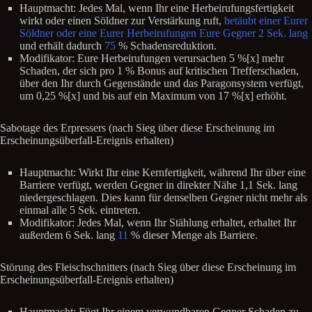
Hauptmacht: Jedes Mal, wenn Ihr eine Herbeirufungsfertigkeit
wirkt oder einen Söldner zur Verstärkung ruft,
betäubt einer Eurer
Söldner oder eine Eurer Herbeirufungen Eure Gegner 2 Sek. lang
und erhält dadurch
75
% Schadensreduktion.
Modifikator: Eure Herbeirufungen verursachen 5 %[x] mehr
Schaden, der sich pro 1 % Bonus auf kritischen Trefferschaden,
über den Ihr durch Gegenstände und das Paragonsystem verfügt,
um 0,25 %[x] und bis auf ein Maximum von 17 %[x] erhöht.
Sabotage des Erpressers (nach Sieg über diese Erscheinung im
Erscheinungsüberfall-Ereignis erhalten)
Hauptmacht: Wirkt Ihr eine Kernfertigkeit, während Ihr über eine
Barriere verfügt, werden Gegner in direkter Nähe 1,1 Sek. lang
niedergeschlagen. Dies kann für denselben Gegner nicht mehr als
einmal alle 5 Sek. eintreten.
Modifikator: Jedes Mal, wenn Ihr Stählung erhaltet, erhaltet Ihr
außerdem 6 Sek. lang
11
% dieser Menge als Barriere.
Störung des Fleischschnitters (nach Sieg über diese Erscheinung im
Erscheinungsüberfall-Ereignis erhalten)
Hauptmacht: Fügt Ihr einem verwundbaren Gegner Schaden zu,