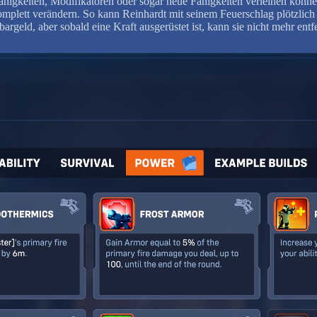
 Fähigkeiten, Modifikatoren oder sogar neue Fähigkeiten verleihen kön
komplett verändern. So kann Reinhardt mit seinem Feuerschlag plötzlic
argeld, aber sobald eine Kraft ausgerüstet ist, kann sie nicht mehr entf