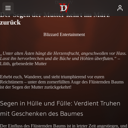
Diablo IV
Der Segen der Mutter kehrt im März
zurück
Blizzard Entertainment
„Unter alten Ästen hängt die Herzensfrucht, angeschwollen vor Hass.
Lasst ihn hervorbrechen und die Bäche und Höhlen überfluten.“
–
Lilith, gebenedeite Mutter
Erhebt euch, Wanderer, und steht triumphierend vor euren
Reichtümern – unter dem zornerfüllten Auge des Flüsternden Baums
ist der Segen der Mutter zurückgekehrt!
Segen in Hülle und Fülle: Verdient Truhen
mit Geschenken des Baumes
Der Einfluss des Flüsternden Baums ist in letzter Zeit angestiegen, und