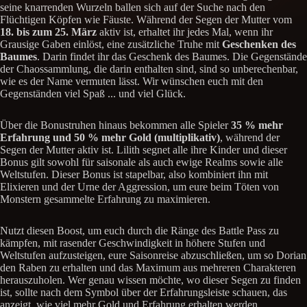
seine knarrenden Wurzeln ballen sich auf der Suche nach den
Flüchtigen Köpfen wie Fäuste. Während der Segen der Mutter vom
18. bis zum 25. März
aktiv ist, erhaltet ihr jedes Mal, wenn ihr
Grausige Gaben einlöst, eine zusätzliche Truhe mit
Geschenken des
Baumes
. Darin findet ihr das Geschenk des Baumes. Die Gegenstände
der Chaossammlung, die darin enthalten sind, sind so unberechenbar,
wie es der Name vermuten lässt. Wir wünschen euch mit den
Gegenständen viel Spaß ... und viel Glück.
Über die Bonustruhen hinaus bekommen alle Spieler
35 % mehr
Erfahrung und 50 % mehr Gold (multiplikativ)
, während der
Segen der Mutter aktiv ist. Lilith segnet alle ihre Kinder und dieser
Bonus gilt sowohl für saisonale als auch ewige Realms sowie alle
Weltstufen. Dieser Bonus ist stapelbar, also kombiniert ihn mit
Elixieren und der Urne der Aggression, um eure beim Töten von
Monstern gesammelte Erfahrung zu maximieren.
Nutzt diesen Boost, um euch durch die Ränge des Battle Pass zu
kämpfen, mit rasender Geschwindigkeit in höhere Stufen und
Weltstufen aufzusteigen, eure Saisonreise abzuschließen, um so Dorian
den Raben zu erhalten und das Maximum aus mehreren Charakteren
herauszuholen. Wer genau wissen möchte, wo dieser Segen zu finden
ist, sollte nach dem Symbol über der Erfahrungsleiste schauen, das
anzeigt, wie viel mehr Gold und Erfahrung erhalten werden.