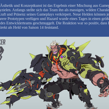
Ästhetik und Konzeptkunst ist das Ergebnis einer Mischung aus Game
yzielen. Anfangs stellte sich das Team ihn als massigen, wilden Charakt
Kraft und Präsenz seines Gameplays verkörpert. Neue Helden können je
rere Prototypen verfügen und Hazard wurde eines Tages in einen größ
t des Entwicklerteams geschmuggelt. Die Reaktion war so positiv, dass
irekt als Held von Saison 14 feststand.