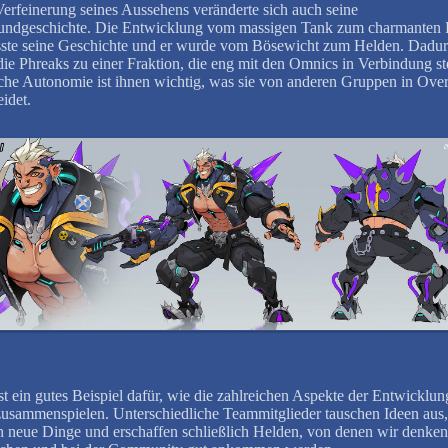
Verfeinerung seines Aussehens veränderte sich auch seine
undgeschichte. Die Entwicklung vom massigen Tank zum charmanten 
sste seine Geschichte und er wurde vom Bösewicht zum Helden. Dadu
ie Phreaks zu einer Fraktion, die eng mit den Omnics in Verbindung st
che Autonomie ist ihnen wichtig, was sie von anderen Gruppen in Ove
eidet.
st ein gutes Beispiel dafür, wie die zahlreichen Aspekte der Entwicklun
usammenspielen. Unterschiedliche Teammitglieder tauschen Ideen aus,
n neue Dinge und erschaffen schließlich Helden, von denen wir denken,