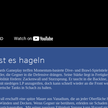
st es hageln
rds Gameplay treffen Momentum-basierte Dive- und Brawl-Spielstiele
er, die Gegner in die Defensive drängen. Seine Stärke liegt in Fertigkei
bilität fördern: Zackenwall und Sturzsprung. Er taucht in die Backline
it niedrigen LP anzugreifen, doch kann schnell wieder an die Front we
rische Tanks in Schach zu halten.
ll erschafft eine spitze Mauer aus Vanadium, die an jeder Oberfläche h
Wänden und Decken. Wenn Gegner sie berühren, erleiden sie Schaden
urückgestoßen. Mit seiner passiven Fähigkeit Sprung kann Hazard nic