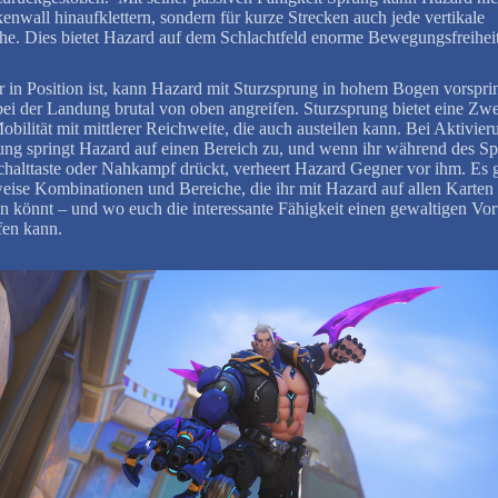
enwall hinaufklettern, sondern für kurze Strecken auch jede vertikale
he. Dies bietet Hazard auf dem Schlachtfeld enorme Bewegungsfreiheit
r in Position ist, kann Hazard mit Sturzsprung in hohem Bogen vorspr
ei der Landung brutal von oben angreifen. Sturzsprung bietet eine Zwe
obilität mit mittlerer Reichweite, die auch austeilen kann. Bei Aktivie
ung springt Hazard auf einen Bereich zu, und wenn ihr während des S
halttaste oder Nahkampf drückt, verheert Hazard Gegner vor ihm. Es g
ise Kombinationen und Bereiche, die ihr mit Hazard auf allen Karten 
n könnt – und wo euch die interessante Fähigkeit einen gewaltigen Vort
fen kann.