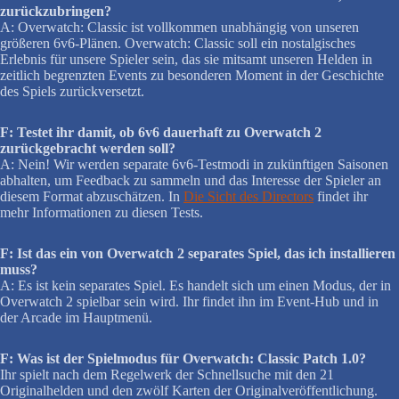
zurückzubringen?
A: Overwatch: Classic ist vollkommen unabhängig von unseren
größeren 6v6-Plänen. Overwatch: Classic soll ein nostalgisches
Erlebnis für unsere Spieler sein, das sie mitsamt unseren Helden in
zeitlich begrenzten Events zu besonderen Moment in der Geschichte
des Spiels zurückversetzt.
F: Testet ihr damit, ob 6v6 dauerhaft zu Overwatch 2
zurückgebracht werden soll?
A: Nein! Wir werden separate 6v6-Testmodi in zukünftigen Saisonen
abhalten, um Feedback zu sammeln und das Interesse der Spieler an
diesem Format abzuschätzen. In
Die Sicht des Directors
findet ihr
mehr Informationen zu diesen Tests.
F: Ist das ein von Overwatch 2 separates Spiel, das ich installieren
muss?
A: Es ist kein separates Spiel. Es handelt sich um einen Modus, der in
Overwatch 2 spielbar sein wird. Ihr findet ihn im Event-Hub und in
der Arcade im Hauptmenü.
F: Was ist der Spielmodus für Overwatch: Classic Patch 1.0?
Ihr spielt nach dem Regelwerk der Schnellsuche mit den 21
Originalhelden und den zwölf Karten der Originalveröffentlichung.