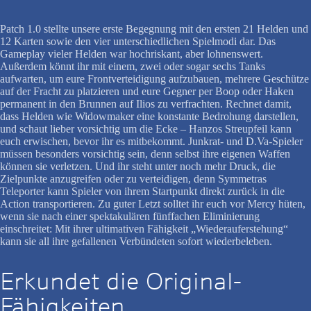
Patch 1.0 stellte unsere erste Begegnung mit den ersten 21 Helden und
12 Karten sowie den vier unterschiedlichen Spielmodi dar. Das
Gameplay vieler Helden war hochriskant, aber lohnenswert.
Außerdem könnt ihr mit einem, zwei oder sogar sechs Tanks
aufwarten, um eure Frontverteidigung aufzubauen, mehrere Geschütze
auf der Fracht zu platzieren und eure Gegner per Boop oder Haken
permanent in den Brunnen auf Ilios zu verfrachten. Rechnet damit,
dass Helden wie Widowmaker eine konstante Bedrohung darstellen,
und schaut lieber vorsichtig um die Ecke – Hanzos Streupfeil kann
euch erwischen, bevor ihr es mitbekommt. Junkrat- und D.Va-Spieler
müssen besonders vorsichtig sein, denn selbst ihre eigenen Waffen
können sie verletzen. Und ihr steht unter noch mehr Druck, die
Zielpunkte anzugreifen oder zu verteidigen, denn Symmetras
Teleporter kann Spieler von ihrem Startpunkt direkt zurück in die
Action transportieren. Zu guter Letzt solltet ihr euch vor Mercy hüten,
wenn sie nach einer spektakulären fünffachen Eliminierung
einschreitet: Mit ihrer ultimativen Fähigkeit „Wiederauferstehung“
kann sie all ihre gefallenen Verbündeten sofort wiederbeleben.
Erkundet die Original-
Fähigkeiten