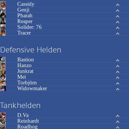
Cassidy
Genji
Pharah
Reaper
Solider: 76
Tracer
Defensive Helden
Bastion
Hanzo
Junkrat
Mei
Torbjörn
Widowmaker
Tankhelden
D.Va
Reinhardt
Roadhog