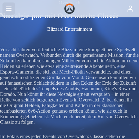
Overwatch
Nostalgie pur mit Overwatch: Classic
Blizzard Entertainment
Vor acht Jahren veröffentlichte Blizzard eine komplett neue Spielwelt
namens Overwatch. Verbunden durch die gemeinsame Mission, für die
Zukunft zu kämpfen, sprangen Millionen von euch in Aktion, um neue
Helden zu erleben wie etwa eine zeitreisende Abenteurerin, eine
Esports-Gamerin, die sich zur Mech-Pilotin verwandelte, und einen
genetisch modifizierten Gorilla vom Mond. Gemeinsam kämpften wir
auf fantastischen Schlachtfeldern in allen Ecken der Erde der Zukunft
– einschließlich des Tempels des Anubis, Hanamura, King's Row und
Dorado. Nun könnt ihr diese Nostalgie erneut verspüren – in einer
Reihe von zeitlich begrenzten Events in Overwatch 2, bei denen ihr
die Original-Helden, Fähigkeiten und Karten in der klassischen
teambasierten 6v6-Action genauso erleben könnt, wie sie euch in
Erinnerung geblieben ist. Macht euch bereit, dem Ruf von Overwatch:
Classic zu folgen.
Im Fokus eines jeden Events von Overwatch: Classic stehen die